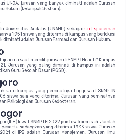
pus UNJA, jurusan yang banyak diminati adalah Jurusan
lmu Hukum (kelompok Soshum).
s
ih Universitas Andalas (UNAND) sebagai
slot spaceman
hanya 1.951 siswa yang diterima di kampus yang berlokasi
ak diminati adalah Jurusan Farmasi dan Jurusan Hukum.
o
i tujuanmu saat memilih jurusan di SNMPTNnanti? Kampus
. Jurusan yang paling diminati di kampus ini adalah
dikan Guru Sekolah Dasar (PGSD).
goro
alah satu kampus yang peminatnya tinggi saat SNMPTN
106 siswa saja yang diterima. Jurusan yang peminatnya
san Psikologi dan Jurusan Kedokteran.
Bogor
 Bogor (IPB) lewat SNMPTN 2022 pun bisa kamu raih. Jumlah
peserta, sedangkan yang diterima 1.933 siswa. Jurusan
2021 di IPB adalah Jurusan Manajemen, Jurusan Ilmu