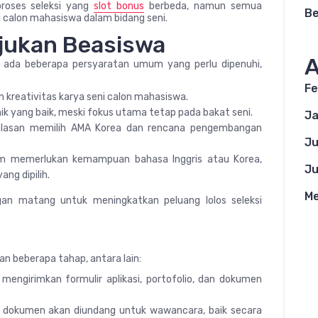
proses seleksi yang
slot bonus
berbeda, namun semua
Be
calon mahasiswa dalam bidang seni.
jukan Beasiswa
A
 ada beberapa persyaratan umum yang perlu dipenuhi,
Fe
n kreativitas karya seni calon mahasiswa.
ik yang baik, meski fokus utama tetap pada bakat seni.
Ja
 alasan memilih AMA Korea dan rencana pengembangan
Ju
m memerlukan kemampuan bahasa Inggris atau Korea,
Ju
ng dipilih.
Me
gan matang untuk meningkatkan peluang lolos seleksi
n beberapa tahap, antara lain:
engirimkan formulir aplikasi, portofolio, dan dokumen
si dokumen akan diundang untuk wawancara, baik secara