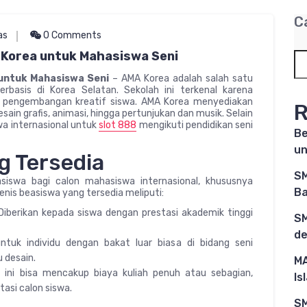
C
as
0 Comments
 Korea untuk Mahasiswa Seni
untuk Mahasiswa Seni
– AMA Korea adalah salah satu
erbasis di Korea Selatan. Sekolah ini terkenal karena
da pengembangan kreatif siswa. AMA Korea menyediakan
R
esain grafis, animasi, hingga pertunjukan dan musik. Selain
wa internasional untuk
slot 888
mengikuti pendidikan seni
Be
un
g Tersedia
SM
iswa bagi calon mahasiswa internasional, khususnya
Ba
Jenis beasiswa yang tersedia meliputi:
Diberikan kepada siswa dengan prestasi akademik tinggi
SM
de
ntuk individu dengan bakat luar biasa di bidang seni
u desain.
MA
 ini bisa mencakup biaya kuliah penuh atau sebagian,
Is
tasi calon siswa.
SM