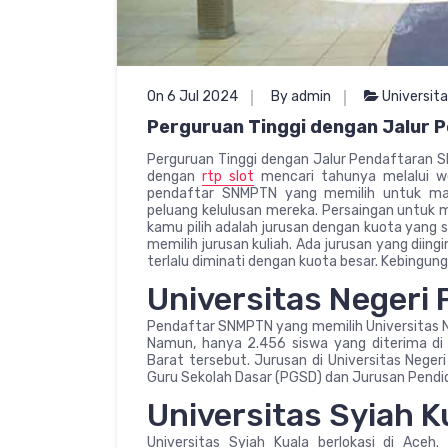
On 6 Jul 2024
By admin
Universit
Perguruan Tinggi dengan Jalur
Perguruan Tinggi dengan Jalur Pendaftaran S
dengan
rtp slot
mencari tahunya melalui we
pendaftar SNMPTN yang memilih untuk ma
peluang kelulusan mereka. Persaingan untuk m
kamu pilih adalah jurusan dengan kuota yang 
memilih jurusan kuliah. Ada jurusan yang diing
terlalu diminati dengan kuota besar. Kebingu
Universitas Negeri
Pendaftar SNMPTN yang memilih Universitas N
Namun, hanya 2.456 siswa yang diterima di 
Barat tersebut. Jurusan di Universitas Neger
Guru Sekolah Dasar (PGSD) dan Jurusan Pendid
Universitas Syiah K
Universitas Syiah Kuala berlokasi di Ace