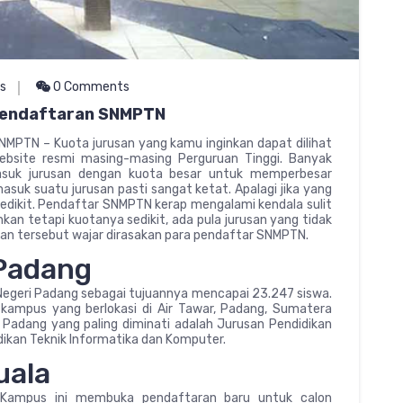
as
0 Comments
 Pendaftaran SNMPTN
NMPTN – Kuota jurusan yang kamu inginkan dapat dilihat
bsite resmi masing-masing Perguruan Tinggi. Banyak
suk jurusan dengan kuota besar untuk memperbesar
asuk suatu jurusan pasti sangat ketat. Apalagi jika yang
sedikit. Pendaftar SNMPTN kerap mengalami kendala sulit
inkan tetapi kuotanya sedikit, ada pula jurusan yang tidak
ngan tersebut wajar dirasakan para pendaftar SNMPTN.
 Padang
egeri Padang sebagai tujuannya mencapai 23.247 siswa.
kampus yang berlokasi di Air Tawar, Padang, Sumatera
i Padang yang paling diminati adalah Jurusan Pendidikan
ikan Teknik Informatika dan Komputer.
uala
h. Kampus ini membuka pendaftaran baru untuk calon