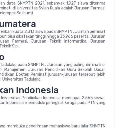
an data SNMPTN 2021, sebanyak 1.927 siswa diterima
iminati di Universitas Syiah Kuala adalah Jurusan Farmasi
kelompok Soshum).
Sumatera
erikan kuota 2.313 siswa pada SNMPTN . Jumlah peminat
n bisa dikatakan tinggi hingga 33.966 peserta. Jurusan
rusan Farmasi, Jurusan Teknik Informatika, Jurusan
knik Sipil.
ko
 Tadulako pada SNMPTN . Jurusan yang paling diminati di
mi Manajemen, Jurusan Pendidikan Guru Sekolah Dasar,
idikan Dokter. Peminat jurusan-jurusan tersebut lebih
i Universitas Tadulako.
kan Indonesia
niversitas Pendidikan Indonesia mencapai 2.565 siswa.
an Indonesia menduduki peringkat ketiga pada PTN yang
yang membuka penerimaan mahasiswa baru jalur SNMPTN