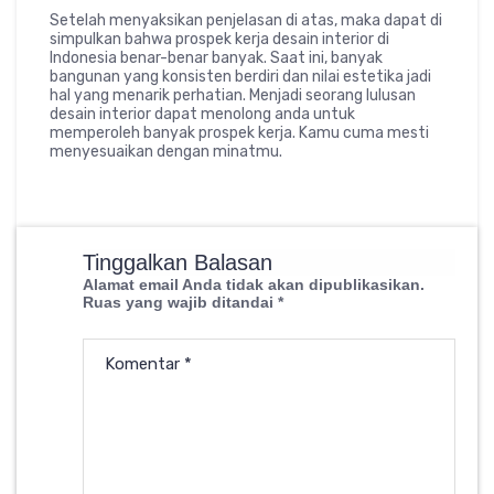
Setelah menyaksikan penjelasan di atas, maka dapat di
simpulkan bahwa prospek kerja desain interior di
Indonesia benar-benar banyak. Saat ini, banyak
bangunan yang konsisten berdiri dan nilai estetika jadi
hal yang menarik perhatian. Menjadi seorang lulusan
desain interior dapat menolong anda untuk
memperoleh banyak prospek kerja. Kamu cuma mesti
menyesuaikan dengan minatmu.
Tinggalkan Balasan
Alamat email Anda tidak akan dipublikasikan.
Ruas yang wajib ditandai
*
Komentar
*