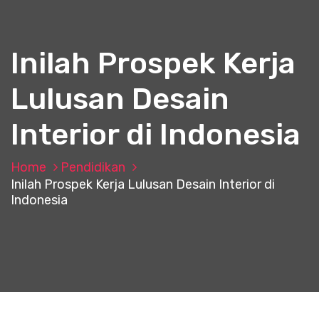
e
n
t
Inilah Prospek Kerja
Lulusan Desain
Interior di Indonesia
Home
Pendidikan
Inilah Prospek Kerja Lulusan Desain Interior di
Indonesia