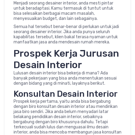
Menjadi seorang desainer interior, anda mesti pintar
untuk beradaptasi. Kamu termasuk di tuntut untuk
bisa selesaikan berbagai macam masalah,
menyesuaikan budget, dan lain sebagainya.
Semua hal tersebut benar-benar di perlukan untuk jadi
seorang desainer interior. Jika anda punya seluruh
kapabilitas tersebut, klien bakal terasa nyaman untuk
manfaatkan jasa anda mendesain rumah mereka.
Prospek Kerja Jurusan
Desain Interior
Lulusan desain interior bisa bekerja di mana? Ada
banyak pekerjaan yang bisa anda menentukan sesuai
dengan bidang yang di minati, layaknya berikut.
Konsultan Desain Interior
Prospek kerja pertama, yaitu anda bisa bergabung
dengan biro konsultan desain interior atau mendirikan
jasa biro sendiri. Jika anda belum menyadari latar
belakang pendidikan desain interior, sebaiknya
bergabung dengan biro khususnya dahulu. Tetapi
terkecuali sudah lulus dan menguasai ilmu desain
interior, anda bisa mencoba membangun jasa konsultan