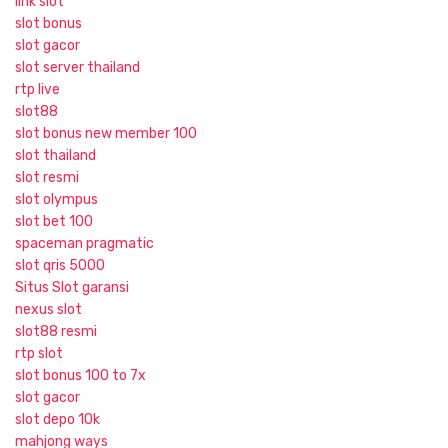
link slot
slot bonus
slot gacor
slot server thailand
rtp live
slot88
slot bonus new member 100
slot thailand
slot resmi
slot olympus
slot bet 100
spaceman pragmatic
slot qris 5000
Situs Slot garansi
nexus slot
slot88 resmi
rtp slot
slot bonus 100 to 7x
slot gacor
slot depo 10k
mahjong ways