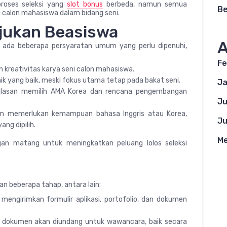
proses seleksi yang
slot bonus
berbeda, namun semua
Be
calon mahasiswa dalam bidang seni.
jukan Beasiswa
A
 ada beberapa persyaratan umum yang perlu dipenuhi,
Fe
n kreativitas karya seni calon mahasiswa.
ik yang baik, meski fokus utama tetap pada bakat seni.
Ja
 alasan memilih AMA Korea dan rencana pengembangan
Ju
m memerlukan kemampuan bahasa Inggris atau Korea,
Ju
ng dipilih.
Me
gan matang untuk meningkatkan peluang lolos seleksi
n beberapa tahap, antara lain:
engirimkan formulir aplikasi, portofolio, dan dokumen
si dokumen akan diundang untuk wawancara, baik secara