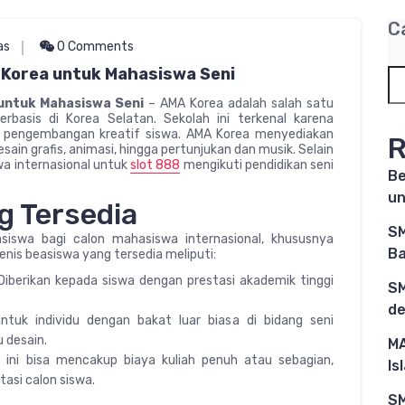
C
as
0 Comments
 Korea untuk Mahasiswa Seni
untuk Mahasiswa Seni
– AMA Korea adalah salah satu
erbasis di Korea Selatan. Sekolah ini terkenal karena
da pengembangan kreatif siswa. AMA Korea menyediakan
R
esain grafis, animasi, hingga pertunjukan dan musik. Selain
wa internasional untuk
slot 888
mengikuti pendidikan seni
Be
un
g Tersedia
SM
iswa bagi calon mahasiswa internasional, khususnya
Ba
Jenis beasiswa yang tersedia meliputi:
Diberikan kepada siswa dengan prestasi akademik tinggi
SM
de
ntuk individu dengan bakat luar biasa di bidang seni
u desain.
MA
 ini bisa mencakup biaya kuliah penuh atau sebagian,
Is
tasi calon siswa.
SM