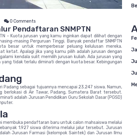
Be
0 Comments
A
alur Pendaftaran SNMPTN
N – Kuota jurusan yang kamu inginkan dapat dilihat dengan
Fe
masing-masing Perguruan Tinggi. Banyak pendaftar SNMPTN
ta besar untuk memperbesar peluang kelulusan mereka.
Ja
t ketat. Apalagi jika yang kamu pilih adalah jurusan dengan
lami kendala sulit memilih jurusan kuliah. Ada jurusan yang
Ju
an yang tidak terlalu diminati dengan kuota besar. Kebingungan
Ju
adang
Me
ri Padang sebagai tujuannya mencapai 23.247 siswa. Namun,
 berlokasi di Air Tawar, Padang, Sumatera Barat tersebut.
diminati adalah Jurusan Pendidikan Guru Sekolah Dasar (PGSD)
mputer.
la
s ini membuka pendaftaran baru untuk calon mahsaiswa melalui
nyak 1.927 siswa diterima melalui jalur tersebut. Jurusan
adalah Jurusan Farmasi (kelompok Saintek) dan Jurusan Ilmu