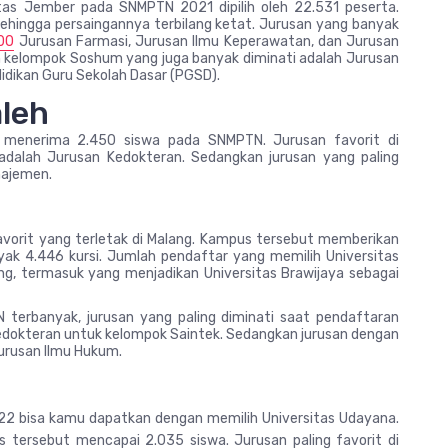
itas Jember pada SNMPTN 2021 dipilih oleh 22.531 peserta.
ehingga persaingannya terbilang ketat. Jurusan yang banyak
000
Jurusan Farmasi, Jurusan Ilmu Keperawatan, dan Jurusan
n kelompok Soshum yang juga banyak diminati adalah Jurusan
dikan Guru Sekolah Dasar (PGSD).
aleh
eh menerima 2.450 siswa pada SNMPTN. Jurusan favorit di
 adalah Jurusan Kedokteran. Sedangkan jurusan yang paling
najemen.
a
avorit yang terletak di Malang. Kampus tersebut memberikan
k 4.446 kursi. Jumlah pendaftar yang memilih Universitas
ng, termasuk yang menjadikan Universitas Brawijaya sebagai
erbanyak, jurusan yang paling diminati saat pendaftaran
edokteran untuk kelompok Saintek. Sedangkan jurusan dengan
urusan Ilmu Hukum.
022 bisa kamu dapatkan dengan memilih Universitas Udayana.
tersebut mencapai 2.035 siswa. Jurusan paling favorit di