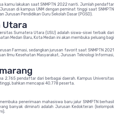
a bisa kamu lakukan saat SNMPTN 2022 nanti. Jumlah pendaftar
a. Jurusan di kampus UNM dengan peminat tinggi saat SNMPTN
n Jurusan Pendidikan Guru Sekolah Dasar (PGSD).
 Utara
versitas Sumatera Utara (USU) adalah siswa-siswi terbaik dari
matan Medan Baru, Kota Medan ini akan membuka peluang bagi
urusan Farmasi, sedangkan jurusan favorit saat SNMPTN 2021
usan Ilmu Kesehatan Masyarakat, Jurusan Teknologi Informasi,
emarang
a 2.765 pendaftar dari berbagai daerah. Kampus Universitas
inggi, bahkan mencapai 40.778 peserta.
 membuka penerimaan mahasiswa baru jalur SNMPTN berhasil
 yang banyak diminati adalah Jurusan Kedokteran (kelompok
m).