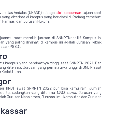
iversitas Andalas (UNAND) sebagai
slot spaceman
tujuan saat
a yang diterima di kampus yang berlokasi di Padang tersebut.
an Farmasi dan Jurusan Hukum.
tujuanmu saat memilih jurusan di SNMPTNnanti? Kampus ini
 yang paling diminati di kampus ini adalah Jurusan Teknik
Dasar (PGSD).
ro
satu kampus yang peminatnya tinggi saat SNMPTN 2021. Dari
ang diterima. Jurusan yang peminatnya tinggi di UNDIP saat
n Kedokteran.
gor
Bogor (IPB) lewat SNMPTN 2022 pun bisa kamu raih. Jumlah
erta, sedangkan yang diterima 1.933 siswa. Jurusan yang
dalah Jurusan Manajemen, Jurusan Ilmu Komputer, dan Jurusan
akassar