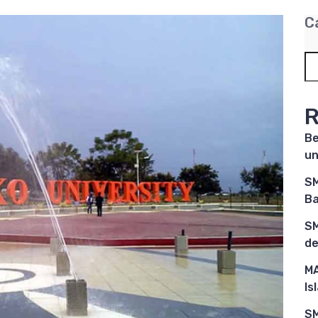
C
R
Be
un
SM
Ba
SM
de
MA
Is
SM