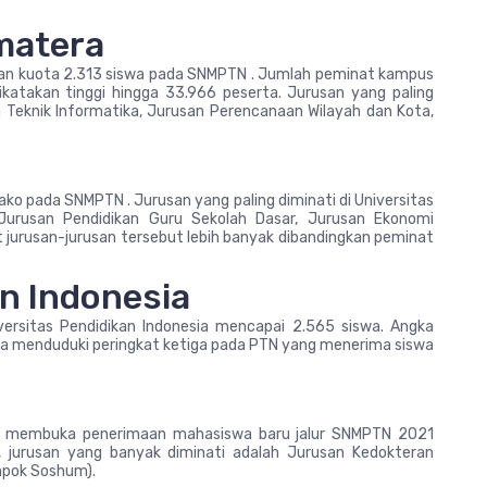
umatera
kan kuota 2.313 siswa pada SNMPTN . Jumlah peminat kampus
katakan tinggi hingga 33.966 peserta. Jurusan yang paling
n Teknik Informatika, Jurusan Perencanaan Wilayah dan Kota,
ako pada SNMPTN . Jurusan yang paling diminati di Universitas
Jurusan Pendidikan Guru Sekolah Dasar, Jurusan Ekonomi
t jurusan-jurusan tersebut lebih banyak dibandingkan peminat
an Indonesia
ersitas Pendidikan Indonesia mencapai 2.565 siswa. Angka
ia menduduki peringkat ketiga pada PTN yang menerima siswa
ng membuka penerimaan mahasiswa baru jalur SNMPTN 2021
, jurusan yang banyak diminati adalah Jurusan Kedokteran
mpok Soshum).