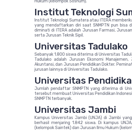
Hukum (kelompok Soshum).
Institut Teknologi S
Institut Teknologi Sumatera atau ITERA memberi
yang mendaftarkan diri saat SNMPTN pun bisa di
diminati di ITERA adalah Jurusan Farmasi, Jurusa
serta Jurusan Teknik Sipil.
Universitas Tadulako
Sebanyak 1.800 siswa diterima di Universitas Tadul
Tadulako adalah Jurusan Ekonomi Manajemen, 
Akuntansi, dan Jurusan Pendidikan Dokter. Pemina
jurusan lainnya di Universitas Tadulako.
Universitas Pendidik
Jumlah pendaftar SNMPTN yang diterima di Univ
tersebut membuat Universitas Pendidikan Indones
SNMPTN terbanyak.
Universitas Jambi
Kampus Universitas Jambi (UNJA) di Jambi ya
berhasil menjaring 1.842 siswa. Di kampus UNJA
(kelompok Saintek) dan Jurusan Ilmu Hukum (kelo