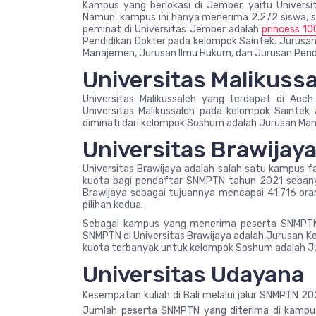
Kampus yang berlokasi di Jember, yaitu Univers
Namun, kampus ini hanya menerima 2.272 siswa, s
peminat di Universitas Jember adalah
princess 1
Pendidikan Dokter pada kelompok Saintek. Jurusa
Manajemen, Jurusan Ilmu Hukum, dan Jurusan Pendi
Universitas Malikuss
Universitas Malikussaleh yang terdapat di Ac
Universitas Malikussaleh pada kelompok Saintek
diminati dari kelompok Soshum adalah Jurusan Ma
Universitas Brawijay
Universitas Brawijaya adalah salah satu kampus f
kuota bagi pendaftar SNMPTN tahun 2021 sebanya
Brawijaya sebagai tujuannya mencapai 41.716 ora
pilihan kedua.
Sebagai kampus yang menerima peserta SNMPTN t
SNMPTN di Universitas Brawijaya adalah Jurusan K
kuota terbanyak untuk kelompok Soshum adalah J
Universitas Udayana
Kesempatan kuliah di Bali melalui jalur SNMPTN 2
Jumlah peserta SNMPTN yang diterima di kampus 