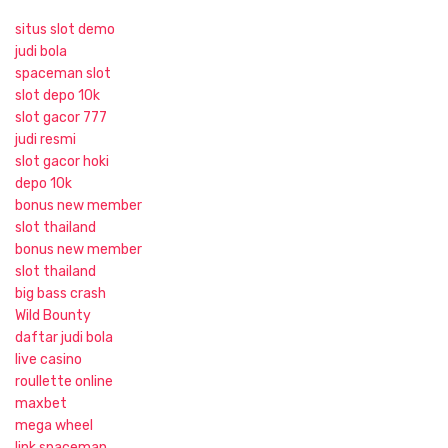
situs slot demo
judi bola
spaceman slot
slot depo 10k
slot gacor 777
judi resmi
slot gacor hoki
depo 10k
bonus new member
slot thailand
bonus new member
slot thailand
big bass crash
Wild Bounty
daftar judi bola
live casino
roullette online
maxbet
mega wheel
link spaceman