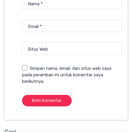
Nama
*
Email
*
Situs Web
Simpan nama, email, dan situs web saya
pada peramban ini untuk komentar saya
berikutnya.