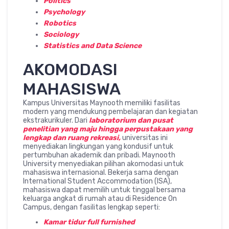
Politics
Psychology
Robotics
Sociology
Statistics and Data Science
AKOMODASI
MAHASISWA
Kampus Universitas Maynooth memiliki fasilitas
modern yang mendukung pembelajaran dan kegiatan
ekstrakurikuler. Dari
laboratorium dan pusat
penelitian yang maju hingga perpustakaan yang
lengkap dan ruang rekreasi,
universitas ini
menyediakan lingkungan yang kondusif untuk
pertumbuhan akademik dan pribadi. Maynooth
University menyediakan pilihan akomodasi untuk
mahasiswa internasional. Bekerja sama dengan
International Student Accommodation (ISA),
mahasiswa dapat memilih untuk tinggal bersama
keluarga angkat di rumah atau di Residence On
Campus, dengan fasilitas lengkap seperti:
Kamar tidur full furnished