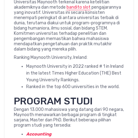
Universitas Maynooth terkenal karena ketelitian
akademiknya dan metode
bandito slot
pengajarannya
yang inovatif. Universitas ini secara konsisten
menempati peringkat di antara universitas terbaik di
dunia, terutama diakui untuk program-programnya di
bidang humaniora, ilmu sosial, dan bidang STEM.
Komitmen universitas terhadap penelitian dan
pengembangan memastikan bahwa mahasiswa
mendapatkan pengetahuan dan praktik mutakhir
dalam bidang yang mereka pilih.
Ranking Maynooth University, Ireland:
Maynooth University in 2022 ranked # 1 in Ireland
in the latest Times Higher Education (THE) Best
Young University Rankings.
Ranked in the top 600 universities in the world.
PROGRAM STUDI
Dengan 13.000 mahasiswa yang datang dari 90 negara,
Maynooth menawarkan berbagai program di tingkat
sarjana, Master dan PhD. Berikut beberapa pilihan
program studi yang tersedia:
Accounting