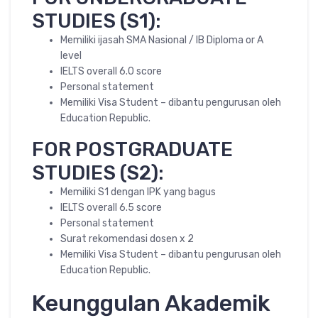
STUDIES (S1):
Memiliki ijasah SMA Nasional / IB Diploma or A
level
IELTS overall 6.0 score
Personal statement
Memiliki Visa Student – dibantu pengurusan oleh
Education Republic.
FOR POSTGRADUATE
STUDIES (S2):
Memiliki S1 dengan IPK yang bagus
IELTS overall 6.5 score
Personal statement
Surat rekomendasi dosen x 2
Memiliki Visa Student – dibantu pengurusan oleh
Education Republic.
Keunggulan Akademik