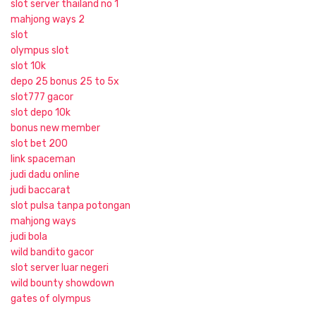
slot server thailand no 1
mahjong ways 2
slot
olympus slot
slot 10k
depo 25 bonus 25 to 5x
slot777 gacor
slot depo 10k
bonus new member
slot bet 200
link spaceman
judi dadu online
judi baccarat
slot pulsa tanpa potongan
mahjong ways
judi bola
wild bandito gacor
slot server luar negeri
wild bounty showdown
gates of olympus