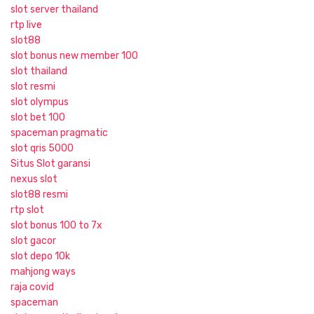
slot server thailand
rtp live
slot88
slot bonus new member 100
slot thailand
slot resmi
slot olympus
slot bet 100
spaceman pragmatic
slot qris 5000
Situs Slot garansi
nexus slot
slot88 resmi
rtp slot
slot bonus 100 to 7x
slot gacor
slot depo 10k
mahjong ways
raja covid
spaceman