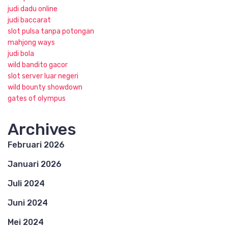
judi dadu online
judi baccarat
slot pulsa tanpa potongan
mahjong ways
judi bola
wild bandito gacor
slot server luar negeri
wild bounty showdown
gates of olympus
Archives
Februari 2026
Januari 2026
Juli 2024
Juni 2024
Mei 2024