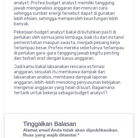
analyst. Profesi budget analyst memiliki tanggung
jawab menganalisis anggaran dan mencari cara
sehingga sumber energi tersebut dapat di gunakan
lebih efisien, sehingga memperoleh keuntungan lebih
banyak.
Pekerjaan budget analyst bakal di butuhkan pasti di
perlukan oleh semua jenis lembaga, baik itu dari instansi
pemerintahan maupun swasta, menjadi peluang kerja
terlampau besar. Profesi mereka sebetulnya terlampau
di perlukan gara-gara tanggung jawab begitu penting
dan terkait erat dengan kasus anggaran.
Jadi kamu bakal laksanakan rencana estimasi
anggaran, sesudah itu membawa dampak dan
laksanakan analisis, membawa dampak laporan
anggaran, lebih-lebih menolong penyusunan kebijakan
mengenai anggaran yang telah di buat. Bagaimana
tertarik untuk bekerja sebagai budget analyst?
Tinggalkan Balasan
Alamat email Anda tidak akan dipublikasikan.
Ruas yang wajib ditandai
*