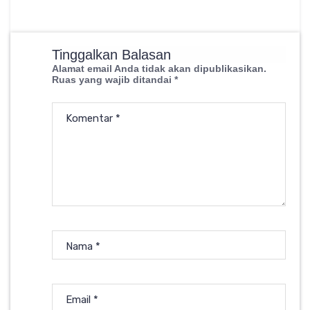
Tinggalkan Balasan
Alamat email Anda tidak akan dipublikasikan.
Ruas yang wajib ditandai
*
Komentar
*
Nama
*
Email
*