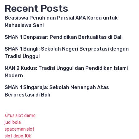
Recent Posts
Beasiswa Penuh dan Parsial AMA Korea untuk
Mahasiswa Seni
SMAN 1 Denpasar: Pendidikan Berkualitas di Bali
SMAN 1 Bangli: Sekolah Negeri Berprestasi dengan
Tradisi Unggul
MAN 2 Kudus: Tradisi Unggul dan Pendidikan Islami
Modern
SMAN 1 Singaraja: Sekolah Menengah Atas
Berprestasi di Bali
situs slot demo
judi bola
spaceman slot
slot depo 10k