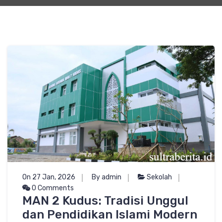
On 27 Jan, 2026
By admin
Sekolah
0 Comments
MAN 2 Kudus: Tradisi Unggul
dan Pendidikan Islami Modern