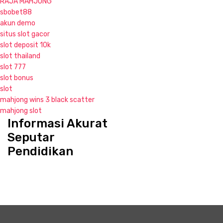
RAJA MAHJONG
sbobet88
akun demo
situs slot gacor
slot deposit 10k
slot thailand
slot 777
slot bonus
slot
mahjong wins 3 black scatter
mahjong slot
Informasi Akurat
S
k
Seputar
i
Pendidikan
p
t
o
c
o
n
t