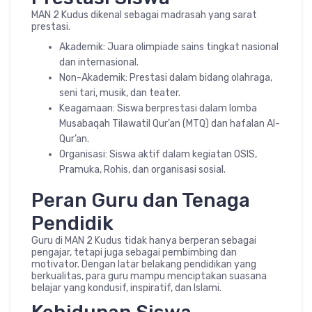
MAN 2 Kudus dikenal sebagai madrasah yang sarat
prestasi.
Akademik: Juara olimpiade sains tingkat nasional
dan internasional.
Non-Akademik: Prestasi dalam bidang olahraga,
seni tari, musik, dan teater.
Keagamaan: Siswa berprestasi dalam lomba
Musabaqah Tilawatil Qur’an (MTQ) dan hafalan Al-
Qur’an.
Organisasi: Siswa aktif dalam kegiatan OSIS,
Pramuka, Rohis, dan organisasi sosial.
Peran Guru dan Tenaga
Pendidik
Guru di MAN 2 Kudus tidak hanya berperan sebagai
pengajar, tetapi juga sebagai pembimbing dan
motivator. Dengan latar belakang pendidikan yang
berkualitas, para guru mampu menciptakan suasana
belajar yang kondusif, inspiratif, dan Islami.