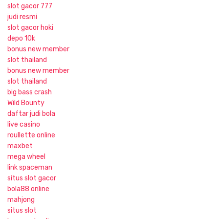
slot gacor 777
judi resmi
slot gacor hoki
depo 10k
bonus new member
slot thailand
bonus new member
slot thailand
big bass crash
Wild Bounty
daftar judi bola
live casino
roullette online
maxbet
mega wheel
link spaceman
situs slot gacor
bola88 online
mahjong
situs slot