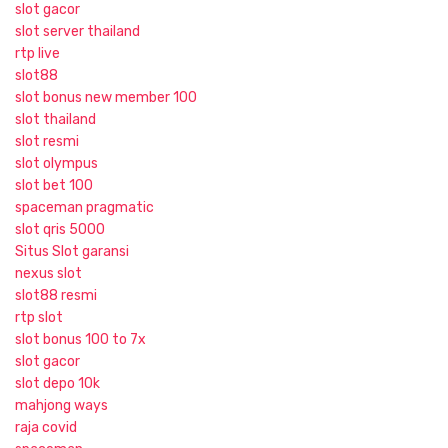
slot gacor
slot server thailand
rtp live
slot88
slot bonus new member 100
slot thailand
slot resmi
slot olympus
slot bet 100
spaceman pragmatic
slot qris 5000
Situs Slot garansi
nexus slot
slot88 resmi
rtp slot
slot bonus 100 to 7x
slot gacor
slot depo 10k
mahjong ways
raja covid