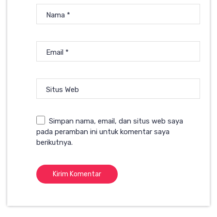
Nama
*
Email
*
Situs Web
Simpan nama, email, dan situs web saya
pada peramban ini untuk komentar saya
berikutnya.