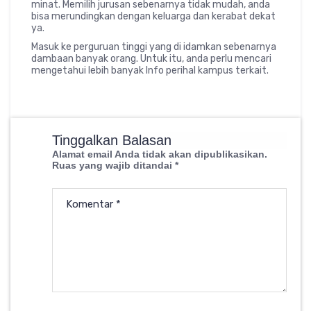
minat. Memilih jurusan sebenarnya tidak mudah, anda
bisa merundingkan dengan keluarga dan kerabat dekat
ya.
Masuk ke perguruan tinggi yang di idamkan sebenarnya
dambaan banyak orang. Untuk itu, anda perlu mencari
mengetahui lebih banyak Info perihal kampus terkait.
Tinggalkan Balasan
Alamat email Anda tidak akan dipublikasikan.
Ruas yang wajib ditandai
*
Komentar
*