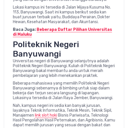
Lokasi kampus ini tersedia di Jalan Wijaya Kusuma No.
113, Banyuwangi. Saat ini kampus berikut sedia kan
buat jurusan terbaik yaitu, Budidaya Perairan, Dokter
Hewan, Kesehatan Masyarakat, dan Akuntansi.
Baca Juga:
Beberapa Daftar Pilihan Universitas
di Maluku
Politeknik Negeri
Banyuwangi
Universitas negeri di Banyuwangi selanjutnya adalah
Politeknik Negeri Banyuwangi. Kuliah di Politeknik Negeri
Banyuwangi bakal membantu anda untuk meraih
pembelajaran yang lebih menekankan praktek.
Beberapa mahasiswa yang memilih Politeknik Negeri
Banyuwangi sebenarnya di bimbing untuk siap dalam
bekerja dan terjun secara langsung di lapangan.
Lokasinya tersedia di Jalan Raya Jember, Banyuwangi.
Nah, kampus negeri ini sedia kan banyak jurusan,
layaknya Teknik Informatika, Teknik Mesin, Teknik Sipil,
Manajemen
link slot hoki
Bisnis Pariwisata, Teknologi
Hasil Pengolahan Hasil Peternakan, dan Agribisnis. Kamu
dapat memilih jurusan yang sesuai dengan bakat dan