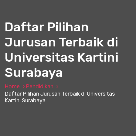
e
n
t
Daftar Pilihan
Jurusan Terbaik di
Universitas Kartini
Surabaya
Home
Pendidikan
Daftar Pilihan Jurusan Terbaik di Universitas
Kartini Surabaya