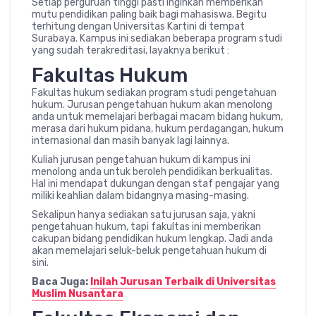
Setiap perguruan tinggi pasti inginkan memberikan
mutu pendidikan paling baik bagi mahasiswa. Begitu
terhitung dengan Universitas Kartini di tempat
Surabaya. Kampus ini sediakan beberapa program studi
yang sudah terakreditasi, layaknya berikut :
Fakultas Hukum
Fakultas hukum sediakan program studi pengetahuan
hukum. Jurusan pengetahuan hukum akan menolong
anda untuk memelajari berbagai macam bidang hukum,
merasa dari hukum pidana, hukum perdagangan, hukum
internasional dan masih banyak lagi lainnya.
Kuliah jurusan pengetahuan hukum di kampus ini
menolong anda untuk beroleh pendidikan berkualitas.
Hal ini mendapat dukungan dengan staf pengajar yang
miliki keahlian dalam bidangnya masing-masing.
Sekalipun hanya sediakan satu jurusan saja, yakni
pengetahuan hukum, tapi fakultas ini memberikan
cakupan bidang pendidikan hukum lengkap. Jadi anda
akan memelajari seluk-beluk pengetahuan hukum di
sini.
Baca Juga:
Inilah Jurusan Terbaik di Universitas
Muslim Nusantara