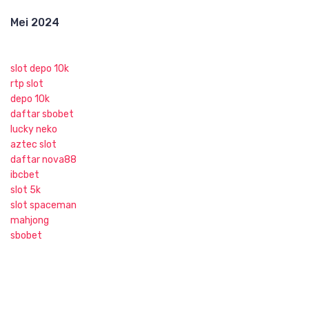
Mei 2024
slot depo 10k
rtp slot
depo 10k
daftar sbobet
lucky neko
aztec slot
daftar nova88
ibcbet
slot 5k
slot spaceman
mahjong
sbobet