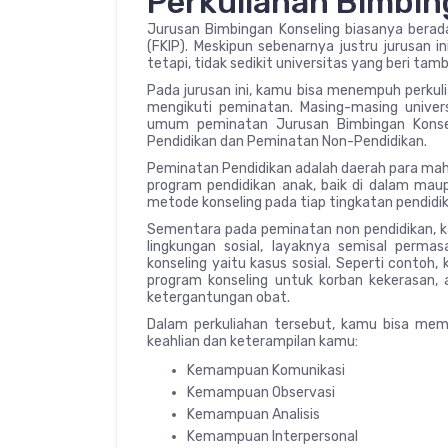
Perkuliahan Bimbin
Jurusan Bimbingan Konseling biasanya berad
(FKIP). Meskipun sebenarnya justru jurusan i
tetapi, tidak sedikit universitas yang beri tam
Pada jurusan ini, kamu bisa menempuh perkul
mengikuti peminatan. Masing-masing univer
umum peminatan Jurusan Bimbingan Konsel
Pendidikan dan Peminatan Non-Pendidikan.
Peminatan Pendidikan adalah daerah para maha
program pendidikan anak, baik di dalam maupu
metode konseling pada tiap tingkatan pendidik
Sementara pada peminatan non pendidikan, k
lingkungan sosial, layaknya semisal perm
konseling yaitu kasus sosial. Seperti contoh,
program konseling untuk korban kekerasan,
ketergantungan obat.
Dalam perkuliahan tersebut, kamu bisa memp
keahlian dan keterampilan kamu:
Kemampuan Komunikasi
Kemampuan Observasi
Kemampuan Analisis
Kemampuan Interpersonal