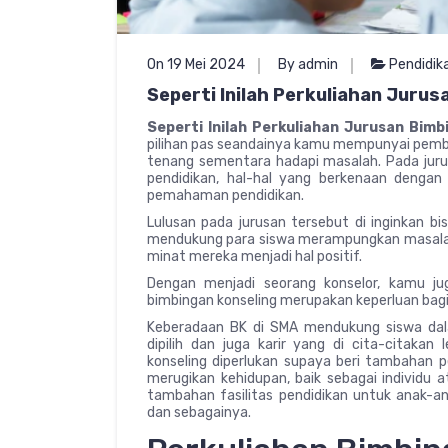
On 19 Mei 2024
By admin
Pendidik
Seperti Inilah Perkuliahan Jurus
Seperti Inilah Perkuliahan Jurusan Bimb
pilihan pas seandainya kamu mempunyai pembaw
tenang sementara hadapi masalah. Pada jurus
pendidikan, hal-hal yang berkenaan dengan
pemahaman pendidikan.
Lulusan pada jurusan tersebut di inginkan b
mendukung para siswa merampungkan masala
minat mereka menjadi hal positif.
Dengan menjadi seorang konselor, kamu juga
bimbingan konseling merupakan keperluan ba
Keberadaan BK di SMA mendukung siswa dal
dipilih dan juga karir yang di cita-citakan 
konseling diperlukan supaya beri tambahan p
merugikan kehidupan, baik sebagai individu a
tambahan fasilitas pendidikan untuk anak-an
dan sebagainya.