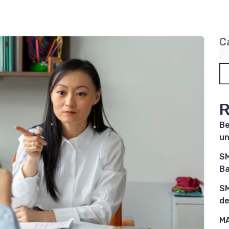
C
R
Be
un
SM
Ba
SM
de
MA