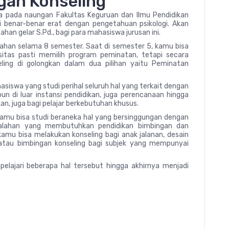
gan Konseling
a pada naungan Fakultas Keguruan dan Ilmu Pendidikan
ni benar-benar erat dengan pengetahuan psikologi. Akan
bahan gelar S.Pd., bagi para mahasiswa jurusan ini.
iahan selama 8 semester. Saat di semester 5, kamu bisa
sitas pasti memilih program peminatan, tetapi secara
ing di golongkan dalam dua pilihan yaitu Peminatan
siswa yang studi perihal seluruh hal yang terkait dengan
n di luar instansi pendidikan, juga perencanaan hingga
an, juga bagi pelajar berkebutuhan khusus.
amu bisa studi beraneka hal yang bersinggungan dengan
asalahan yang membutuhkan pendidikan bimbingan dan
 kamu bisa melakukan konseling bagi anak jalanan, desain
 atau bimbingan konseling bagi subjek yang mempunyai
elajari beberapa hal tersebut hingga akhirnya menjadi