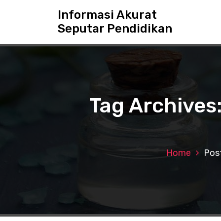
S
Informasi Akurat
k
Seputar Pendidikan
i
p
t
o
c
o
n
Tag Archives:
t
e
n
t
Home
Post