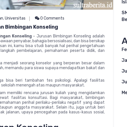
Is
SM
an
,
Universitas
0 Comments
Be
an Bimbingan Konseling
ingan Konseling
– Jurusan Bimbingan Konseling adalah
A
aan penyabar, bahagia bersosialisasi, dan bisa bersikap
an ini, kamu bisa studi banyak hal perihal pengetahuan
Fe
 langkah pembelajaran, pemahaman peserta didik, dan
Ja
isa menjadi seorang konselor yang berperan besar dalam
h, memandu para siswa supaya mendapatkan bakat dan
Ju
 bisa beri tambahan tes psikologi. Apalagi fasilitas
Ju
gi sekolah menengah atas maupun masyarakat.
Me
am memiliki rencana jurusan kuliah yang mengidamkan
lewat fasilitas konsultasi. Bagi masyarakat, bimbingan
emahaman perihal perilaku-perilaku negatif yang dapat
taupun anggota masyarakat. Selain itu, juga untuk beri
ak jalanan, upaya pencegahan pada kasus-kasus sosial,