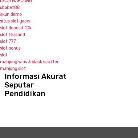
RAJA MAHJONG
sbobet88
akun demo
situs slot gacor
slot deposit 10k
slot thailand
slot 777
slot bonus
slot
mahjong wins 3 black scatter
mahjong slot
Informasi Akurat
S
k
Seputar
i
Pendidikan
p
t
o
c
o
n
t