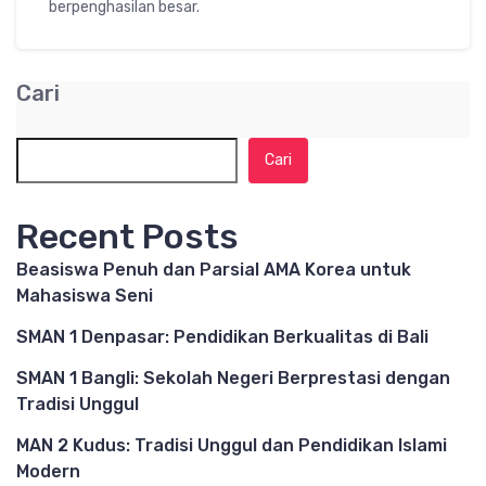
berpenghasilan besar.
Cari
Cari
Recent Posts
Beasiswa Penuh dan Parsial AMA Korea untuk
Mahasiswa Seni
SMAN 1 Denpasar: Pendidikan Berkualitas di Bali
SMAN 1 Bangli: Sekolah Negeri Berprestasi dengan
Tradisi Unggul
MAN 2 Kudus: Tradisi Unggul dan Pendidikan Islami
Modern