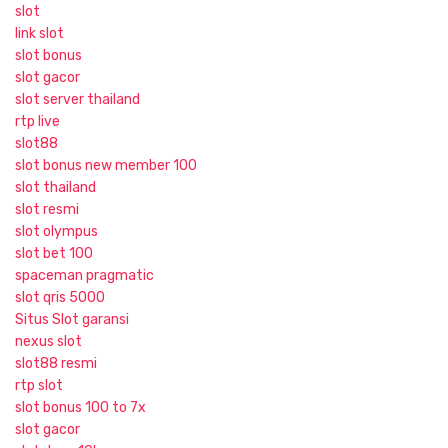
slot
link slot
slot bonus
slot gacor
slot server thailand
rtp live
slot88
slot bonus new member 100
slot thailand
slot resmi
slot olympus
slot bet 100
spaceman pragmatic
slot qris 5000
Situs Slot garansi
nexus slot
slot88 resmi
rtp slot
slot bonus 100 to 7x
slot gacor