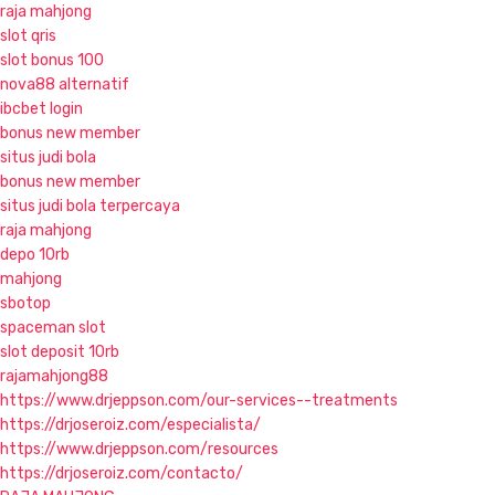
raja mahjong
slot qris
slot bonus 100
nova88 alternatif
ibcbet login
bonus new member
situs judi bola
bonus new member
situs judi bola terpercaya
raja mahjong
depo 10rb
mahjong
sbotop
spaceman slot
slot deposit 10rb
rajamahjong88
https://www.drjeppson.com/our-services--treatments
https://drjoseroiz.com/especialista/
https://www.drjeppson.com/resources
https://drjoseroiz.com/contacto/