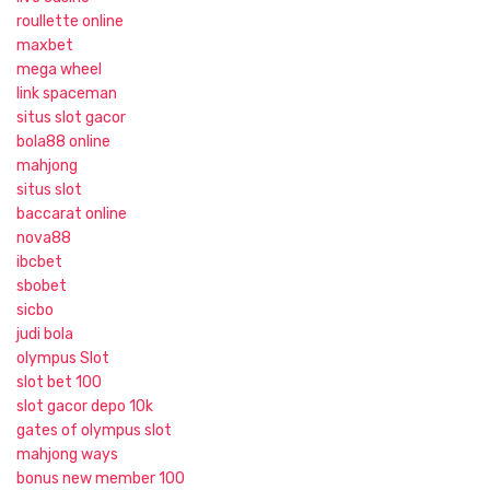
roullette online
maxbet
mega wheel
link spaceman
situs slot gacor
bola88 online
mahjong
situs slot
baccarat online
nova88
ibcbet
sbobet
sicbo
judi bola
olympus Slot
slot bet 100
slot gacor depo 10k
gates of olympus slot
mahjong ways
bonus new member 100