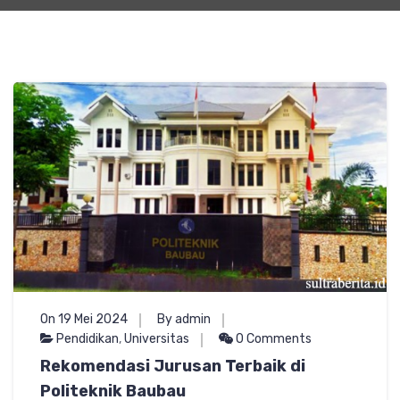
On 19 Mei 2024
By admin
Pendidikan
,
Universitas
0 Comments
Rekomendasi Jurusan Terbaik di
Politeknik Baubau