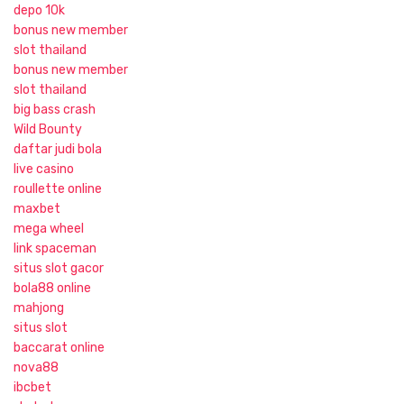
depo 10k
bonus new member
slot thailand
bonus new member
slot thailand
big bass crash
Wild Bounty
daftar judi bola
live casino
roullette online
maxbet
mega wheel
link spaceman
situs slot gacor
bola88 online
mahjong
situs slot
baccarat online
nova88
ibcbet