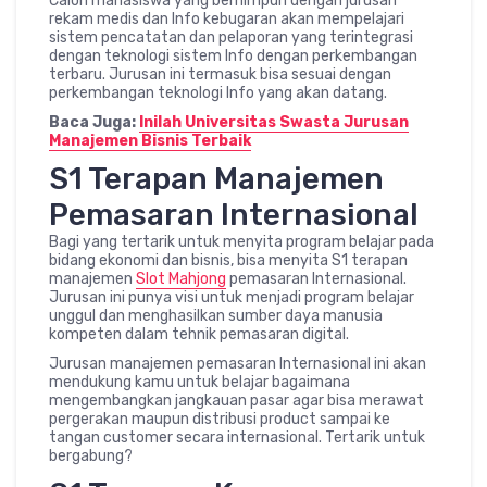
Calon mahasiswa yang berhimpun dengan jurusan
rekam medis dan Info kebugaran akan mempelajari
sistem pencatatan dan pelaporan yang terintegrasi
dengan teknologi sistem Info dengan perkembangan
terbaru. Jurusan ini termasuk bisa sesuai dengan
perkembangan teknologi Info yang akan datang.
Baca Juga:
Inilah Universitas Swasta Jurusan
Manajemen Bisnis Terbaik
S1 Terapan Manajemen
Pemasaran Internasional
Bagi yang tertarik untuk menyita program belajar pada
bidang ekonomi dan bisnis, bisa menyita S1 terapan
manajemen
Slot Mahjong
pemasaran Internasional.
Jurusan ini punya visi untuk menjadi program belajar
unggul dan menghasilkan sumber daya manusia
kompeten dalam tehnik pemasaran digital.
Jurusan manajemen pemasaran Internasional ini akan
mendukung kamu untuk belajar bagaimana
mengembangkan jangkauan pasar agar bisa merawat
pergerakan maupun distribusi product sampai ke
tangan customer secara internasional. Tertarik untuk
bergabung?