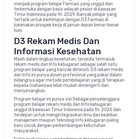
menjadi program belajar Farmasi yang unggul dan
terkemuka dengan basis wilayah pesisir di kawasan
Timur Indonesia pada th. 2029. Banyak pelajar yang
tertarik untuk berhimpun dengan D3 Farmasi di
karenakan prospek kerja di jaman depan benar-benar
luas.
D3 Rekam Medis Dan
Informasi Kesehatan
Masih dalam lingkup kesehatan, tersedia termasuk
rekam medis dan Info kebugaran sebagai salah satu
program belajar yang banyak diminati. D3 rekam medis
dan Info ini punya dosen profesional yang pakar dalam
bidangnya agar metode pembelajaran yang di terapkan
kepada mahasiswa lebih mudah dimengerti dan
menyenangkan.
Program belajar ini punya visi Sebagai penyelenggara
program belajar rekam medis dan Info kebugaran
unggul di kawasan Timur Indonesia pada th. 2025 dan
terdepan untuk mengintegrasikan ilmu dan keahlian
manajemen maupun teknologi Info kebugaran paling
baru cocok dengan perkembangan kebutuhan
masyarakat.