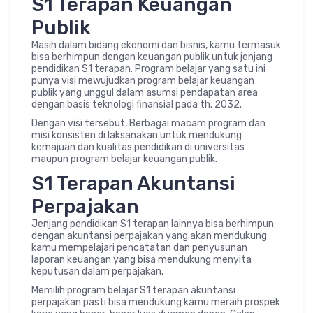
S1 Terapan Keuangan
Publik
Masih dalam bidang ekonomi dan bisnis, kamu termasuk
bisa berhimpun dengan keuangan publik untuk jenjang
pendidikan S1 terapan. Program belajar yang satu ini
punya visi mewujudkan program belajar keuangan
publik yang unggul dalam asumsi pendapatan area
dengan basis teknologi finansial pada th. 2032.
Dengan visi tersebut, Berbagai macam program dan
misi konsisten di laksanakan untuk mendukung
kemajuan dan kualitas pendidikan di universitas
maupun program belajar keuangan publik.
S1 Terapan Akuntansi
Perpajakan
Jenjang pendidikan S1 terapan lainnya bisa berhimpun
dengan akuntansi perpajakan yang akan mendukung
kamu mempelajari pencatatan dan penyusunan
laporan keuangan yang bisa mendukung menyita
keputusan dalam perpajakan.
Memilih program belajar S1 terapan akuntansi
perpajakan pasti bisa mendukung kamu meraih prospek