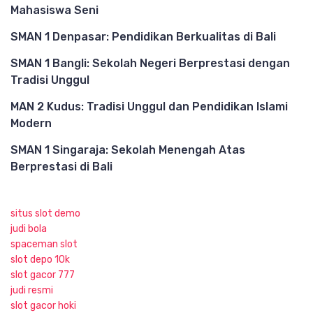
Mahasiswa Seni
SMAN 1 Denpasar: Pendidikan Berkualitas di Bali
SMAN 1 Bangli: Sekolah Negeri Berprestasi dengan
Tradisi Unggul
MAN 2 Kudus: Tradisi Unggul dan Pendidikan Islami
Modern
SMAN 1 Singaraja: Sekolah Menengah Atas
Berprestasi di Bali
situs slot demo
judi bola
spaceman slot
slot depo 10k
slot gacor 777
judi resmi
slot gacor hoki