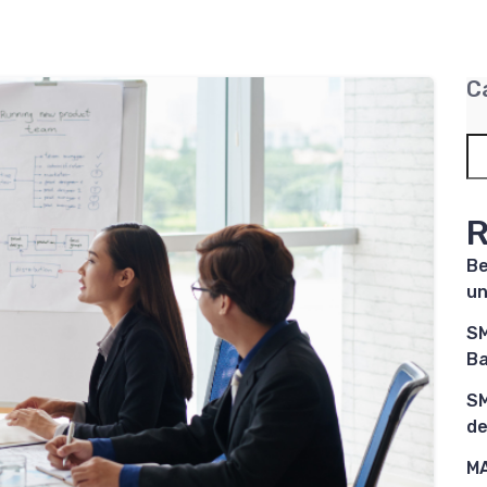
C
R
Be
un
SM
Ba
SM
de
MA