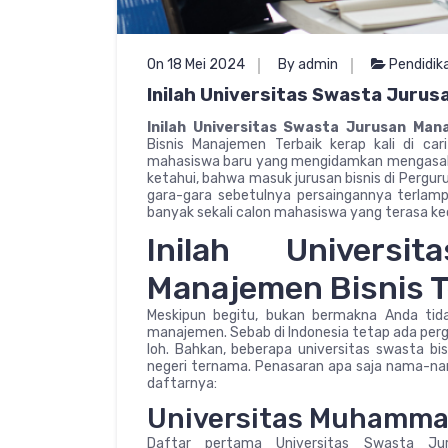
On 18 Mei 2024
By admin
Pendidik
Inilah Universitas Swasta Jurus
Inilah Universitas Swasta Jurusan Mana
Bisnis Manajemen Terbaik kerap kali di ca
mahasiswa baru yang mengidamkan mengasah 
ketahui, bahwa masuk jurusan bisnis di Perguru
gara-gara sebetulnya persaingannya terlampau
banyak sekali calon mahasiswa yang terasa ke
Inilah Univers
Manajemen Bisnis T
Meskipun begitu, bukan bermakna Anda tidak
manajemen. Sebab di Indonesia tetap ada pergur
loh. Bahkan, beberapa universitas swasta bis
negeri ternama. Penasaran apa saja nama-nam
daftarnya:
Universitas Muhamma
Daftar pertama Universitas Swasta Jur