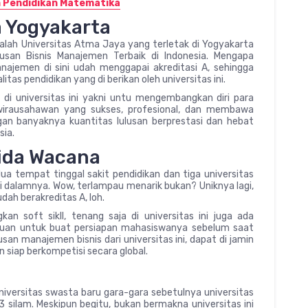
n Pendidikan Matematika
a Yogyakarta
alah Universitas Atma Jaya yang terletak di Yogyakarta
usan Bisnis Manajemen Terbaik di Indonesia. Mengapa
anajemen di sini udah menggapai akreditasi A, sehingga
itas pendidikan yang di berikan oleh universitas ini.
 di universitas ini yakni untu mengembangkan diri para
wirausahawan yang sukses, profesional, dan membawa
engan banyaknya kuantitas lulusan berprestasi dan hebat
sia.
rida Wacana
a tempat tinggal sakit pendidikan dan tiga universitas
di dalamnya. Wow, terlampau menarik bukan? Uniknya lagi,
dah berakreditas A, loh.
soft sikll, tenang saja di universitas ini juga ada
juan untuk buat persiapan mahasiswanya sebelum saat
rusan manajemen bisnis dari universitas ini, dapat di jamin
n siap berkompetisi secara global.
universitas swasta baru gara-gara sebetulnya universitas
013 silam. Meskipun begitu, bukan bermakna universitas ini