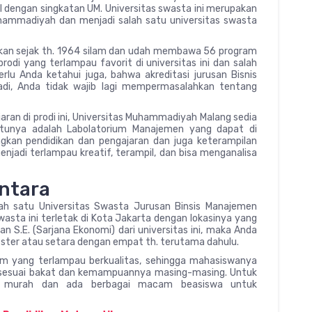
 dengan singkatan UM. Universitas swasta ini merupakan
hammadiyah dan menjadi salah satu universitas swasta
ikan sejak th. 1964 silam dan udah membawa 56 program
odi yang terlampau favorit di universitas ini dan salah
rlu Anda ketahui juga, bahwa akreditasi jurusan Bisnis
Jadi, Anda tidak wajib lagi mempermasalahkan tentang
an di prodi ini, Universitas Muhammadiyah Malang sedia
satunya adalah Labolatorium Manajemen yang dapat di
gkan pendidikan dan pengajaran dan juga keterampilan
enjadi terlampau kreatif, terampil, dan bisa menganalisa
antara
lah satu Universitas Swasta Jurusan Binsis Manajemen
Swasta ini terletak di Kota Jakarta dengan lokasinya yang
an S.E. (Sarjana Ekonomi) dari universitas ini, maka Anda
ter atau setara dengan empat th. terutama dahulu.
lum yang terlampau berkualitas, sehingga mahasiswanya
sesuai bakat dan kemampuannya masing-masing. Untuk
pau murah dan ada berbagai macam beasiswa untuk