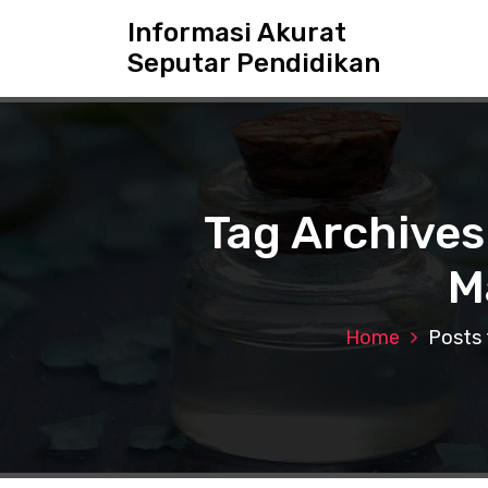
S
Informasi Akurat
k
Seputar Pendidikan
i
p
t
o
c
o
n
Tag Archives
t
e
M
n
t
Home
Posts 