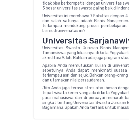
tidak bisa berkompetisi dengan universitas sw
5 besar universitas swasta paling baik di Indon
Universitas ini membawa 7 Fakultas dengan 4 
dan salah satunya adaah Bisnis Manajemen. U
terlampau mendukung proses pembelajaran. 
bisnis di universitas ini?
Universitas Sarjanawi
Universitas Swasta Jurusan Bisnis Manajem
Tamansiswa yang lokasinya di kota Yogyakarta
akreditasi A, loh. Bahkan ada juga program st
Apabila Anda memutuskan kuliah di universita
sebetulnya Anda dapat menikmati susasa s
terlampau asri dan sejuk. Bahkan orang-orang 
dan utamakan nilai persaudaraan.
Jika Anda juga terasa stres atau bosan denga
tepat wisata keren yang ada di kota Yogyakar
para mahasiswa dan di percayai menaruh ban
singkat tentang Universitas Swasta Jurusan 
Bagaimana, apakah Anda tertarik untuk masuk 