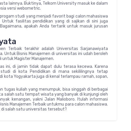
asta lainnya. Buktinya, Telkom University masuk ke dalam
esia versi webometric.
progam studi yang menjadi favorit bagi calon mahasiswa
ntuk fasilitas pendidikan yang di sajikan di sini juga
Bagaimana, apakah Anda tertarik untuk masuk jurusan
yata
en Terbaik terakhir adalah Universitas Sarjanawiyata
. Untuk Bisnis Manajemen di universitas ini udah beroleh
udi untuk Magister Manajemen.
s ini, di jamin tidak dapat dulu terasa kecewa. Karena
tudi di kota Pendidikan di mana sekililingnya tetap
di kota Yogyakarta juga di kenal terlampau ramah, sopan,
n tugas kuliah yang menumpuk, bisa singgah di berbagai
ta salah satu tempat wisata yang banyak di kunjungi oleh
yak kenangan, yakni Jalan Malioboro. Itulah informasi
Bisnis Manajemen Terbaik untukmu para calon mahasiswa.
di salah satu universitas tersebut?