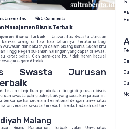
Is
SM
an
,
Universitas
0 Comments
Be
an Manajemen Bisnis Terbaik
jemen Bisnis Terbaik
– Universitas Swasta Jurusan
A
ri banyak orang di tiap tiap tahunnya, terutama bagi
wawasan dan bakatnya dalam bidang bisnis. Sudah kita
Fe
an Tinggi Negeri bukanlah hal ringan yang dapat di lewati,
 ketat sekali. Oleh gara-gara itu, tidak heran kecuali
Ja
cewa gara-gara d itolak.
itas Swasta Jurusan
Ju
erbaik
Ju
 bisa melanjutkan pendidikan tinggi di jurusan bisnis
Me
uan swasta paling paling baik yang sedia kan jurusan ini,
a berkompetisi secara international dengan universitas
a universitas swasta tersebut? Berikut adalah daftar-
diyah Malang
usan Bisnis Manajemen Terbaik yakni Universitas