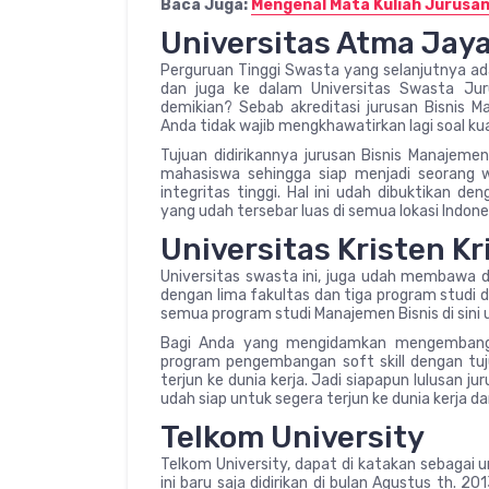
Baca Juga:
Mengenal Mata Kuliah Jurusa
Universitas Atma Jay
Perguruan Tinggi Swasta yang selanjutnya ad
dan juga ke dalam Universitas Swasta Jur
demikian? Sebab akreditasi jurusan Bisnis M
Anda tidak wajib mengkhawatirkan lagi soal kual
Tujuan didirikannya jurusan Bisnis Manajemen
mahasiswa sehingga siap menjadi seorang 
integritas tinggi. Hal ini udah dibuktikan d
yang udah tersebar luas di semua lokasi Indone
Universitas Kristen K
Universitas swasta ini, juga udah membawa du
dengan lima fakultas dan tiga program studi 
semua program studi Manajemen Bisnis di sini u
Bagi Anda yang mengidamkan mengembangkan 
program pengembangan soft skill dengan tu
terjun ke dunia kerja. Jadi siapapun lulusan ju
udah siap untuk segera terjun ke dunia kerja da
Telkom University
Telkom University, dapat di katakan sebagai 
ini baru saja didirikan di bulan Agustus th. 2