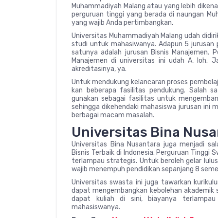
Muhammadiyah Malang atau yang lebih dikenal
perguruan tinggi yang berada di naungan Mu
yang wajib Anda pertimbangkan.
Universitas Muhammadiyah Malang udah didir
studi untuk mahasiwanya. Adapun 5 jurusan pr
satunya adalah jurusan Bisnis Manajemen. Pe
Manajemen di universitas ini udah A, loh. 
akreditasinya, ya.
Untuk mendukung kelancaran proses pembelajar
kan beberapa fasilitas pendukung. Salah 
gunakan sebagai fasilitas untuk mengemban
sehingga dikehendaki mahasiswa jurusan ini m
berbagai macam masalah.
Universitas Bina Nus
Universitas Bina Nusantara juga menjadi sa
Bisnis Terbaik di Indonesia. Perguruan Tinggi 
terlampau strategis. Untuk beroleh gelar lulus
wajib menempuh pendidikan sepanjang 8 semes
Universitas swasta ini juga tawarkan kuriku
dapat mengembangkan kebolehan akademik 
dapat kuliah di sini, biayanya terlam
mahasiswanya.