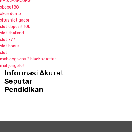
RAJA MAHJONG
sbobet88
akun demo
situs slot gacor
slot deposit 10k
slot thailand
slot 777
slot bonus
slot
mahjong wins 3 black scatter
mahjong slot
Informasi Akurat
S
k
Seputar
i
Pendidikan
p
t
o
c
o
n
t