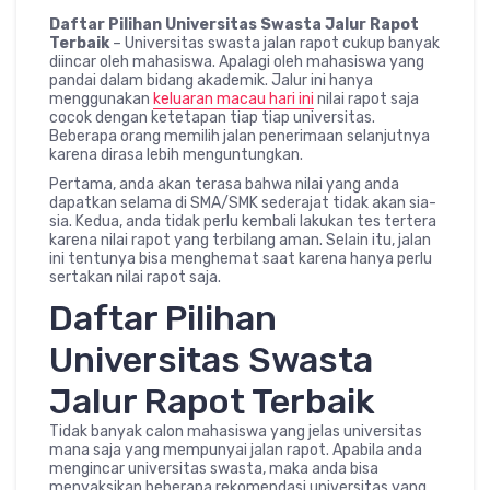
Daftar Pilihan Universitas Swasta Jalur Rapot
Terbaik
– Universitas swasta jalan rapot cukup banyak
diincar oleh mahasiswa. Apalagi oleh mahasiswa yang
pandai dalam bidang akademik. Jalur ini hanya
menggunakan
keluaran macau hari ini
nilai rapot saja
cocok dengan ketetapan tiap tiap universitas.
Beberapa orang memilih jalan penerimaan selanjutnya
karena dirasa lebih menguntungkan.
Pertama, anda akan terasa bahwa nilai yang anda
dapatkan selama di SMA/SMK sederajat tidak akan sia-
sia. Kedua, anda tidak perlu kembali lakukan tes tertera
karena nilai rapot yang terbilang aman. Selain itu, jalan
ini tentunya bisa menghemat saat karena hanya perlu
sertakan nilai rapot saja.
Daftar Pilihan
Universitas Swasta
Jalur Rapot Terbaik
Tidak banyak calon mahasiswa yang jelas universitas
mana saja yang mempunyai jalan rapot. Apabila anda
mengincar universitas swasta, maka anda bisa
menyaksikan beberapa rekomendasi universitas yang