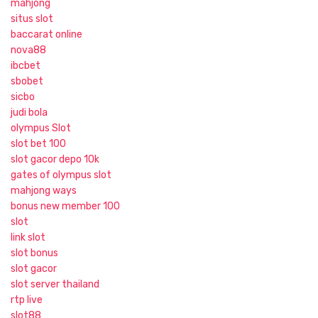
mahjong
situs slot
baccarat online
nova88
ibcbet
sbobet
sicbo
judi bola
olympus Slot
slot bet 100
slot gacor depo 10k
gates of olympus slot
mahjong ways
bonus new member 100
slot
link slot
slot bonus
slot gacor
slot server thailand
rtp live
slot88