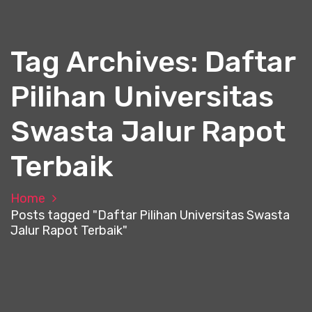
e
n
t
Tag Archives: Daftar
Pilihan Universitas
Swasta Jalur Rapot
Terbaik
Home
Posts tagged "Daftar Pilihan Universitas Swasta
Jalur Rapot Terbaik"