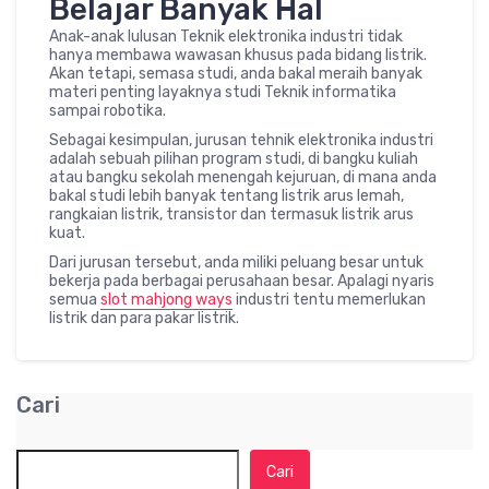
Belajar Banyak Hal
Anak-anak lulusan Teknik elektronika industri tidak
hanya membawa wawasan khusus pada bidang listrik.
Akan tetapi, semasa studi, anda bakal meraih banyak
materi penting layaknya studi Teknik informatika
sampai robotika.
Sebagai kesimpulan, jurusan tehnik elektronika industri
adalah sebuah pilihan program studi, di bangku kuliah
atau bangku sekolah menengah kejuruan, di mana anda
bakal studi lebih banyak tentang listrik arus lemah,
rangkaian listrik, transistor dan termasuk listrik arus
kuat.
Dari jurusan tersebut, anda miliki peluang besar untuk
bekerja pada berbagai perusahaan besar. Apalagi nyaris
semua
slot mahjong ways
industri tentu memerlukan
listrik dan para pakar listrik.
Cari
Cari