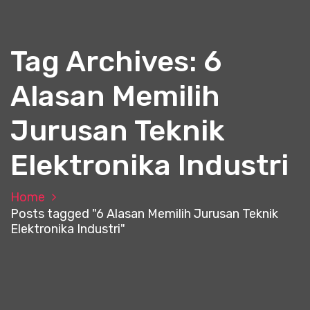
e
n
t
Tag Archives: 6
Alasan Memilih
Jurusan Teknik
Elektronika Industri
Home
Posts tagged "6 Alasan Memilih Jurusan Teknik
Elektronika Industri"