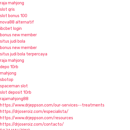
raja mahjong
slot qris
slot bonus 100
nova88 alternatif
ibcbet login
bonus new member
situs judi bola
bonus new member
situs judi bola terpercaya
raja mahjong
depo 10rb
mahjong
sbotop
spaceman slot
slot deposit 10rb
rajamahjong88
https://www.drjeppson.com/our-services--treatments
https://drjoseroiz.com/especialista/
https://www.drjeppson.com/resources
https://drjoseroiz.com/contacto/