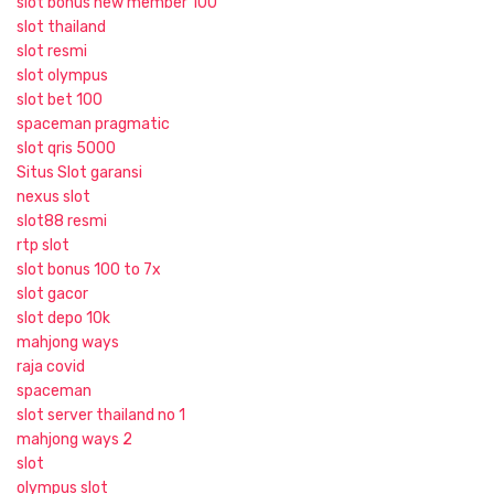
slot bonus new member 100
slot thailand
slot resmi
slot olympus
slot bet 100
spaceman pragmatic
slot qris 5000
Situs Slot garansi
nexus slot
slot88 resmi
rtp slot
slot bonus 100 to 7x
slot gacor
slot depo 10k
mahjong ways
raja covid
spaceman
slot server thailand no 1
mahjong ways 2
slot
olympus slot