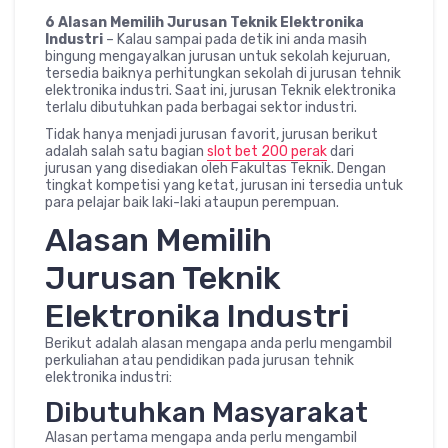
6 Alasan Memilih Jurusan Teknik Elektronika
Industri
– Kalau sampai pada detik ini anda masih
bingung mengayalkan jurusan untuk sekolah kejuruan,
tersedia baiknya perhitungkan sekolah di jurusan tehnik
elektronika industri. Saat ini, jurusan Teknik elektronika
terlalu dibutuhkan pada berbagai sektor industri.
Tidak hanya menjadi jurusan favorit, jurusan berikut
adalah salah satu bagian
slot bet 200 perak
dari
jurusan yang disediakan oleh Fakultas Teknik. Dengan
tingkat kompetisi yang ketat, jurusan ini tersedia untuk
para pelajar baik laki-laki ataupun perempuan.
Alasan Memilih
Jurusan Teknik
Elektronika Industri
Berikut adalah alasan mengapa anda perlu mengambil
perkuliahan atau pendidikan pada jurusan tehnik
elektronika industri:
Dibutuhkan Masyarakat
Alasan pertama mengapa anda perlu mengambil