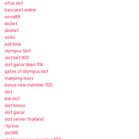
situs slot
baccarat online
nova88
ibcbet
sbobet
sicbo
judi bola
olympus Slot
slot bet 100
slot gacor depo 10k
gates of olympus slot
mahjong ways
bonus new member 100
slot
link slot
slot bonus
slot gacor
slot server thailand
rtp live
slot88