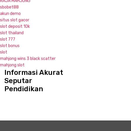
RAJA MAHJONG
sbobet88
akun demo
situs slot gacor
slot deposit 10k
slot thailand
slot 777
slot bonus
slot
mahjong wins 3 black scatter
mahjong slot
Informasi Akurat
S
k
Seputar
i
Pendidikan
p
t
o
c
o
n
t