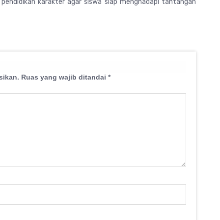
endidikan karakter agar siswa siap menghadapi tantangan
sikan.
Ruas yang wajib ditandai
*