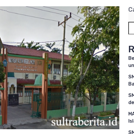
C
R
Be
un
SM
Ba
SM
de
MA
Is
SM