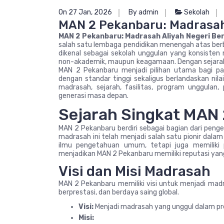
On 27 Jan, 2026
By admin
Sekolah
MAN 2 Pekanbaru: Madrasah 
MAN 2 Pekanbaru: Madrasah Aliyah Negeri Be
salah satu lembaga pendidikan menengah atas berba
dikenal sebagai sekolah unggulan yang konsisten 
non-akademik, maupun keagamaan. Dengan sejarah p
MAN 2 Pekanbaru menjadi pilihan utama bagi p
dengan standar tinggi sekaligus berlandaskan nilai
madrasah, sejarah, fasilitas, program unggula
generasi masa depan.
Sejarah Singkat MAN
MAN 2 Pekanbaru berdiri sebagai bagian dari penge
madrasah ini telah menjadi salah satu pionir dala
ilmu pengetahuan umum, tetapi juga memiliki
menjadikan MAN 2 Pekanbaru memiliki reputasi yang
Visi dan Misi Madrasah
MAN 2 Pekanbaru memiliki visi untuk menjadi madr
berprestasi, dan berdaya saing global.
Visi:
Menjadi madrasah yang unggul dalam pre
Misi: