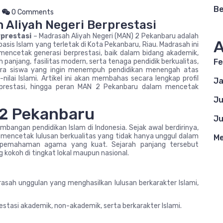
Be
0 Comments
Aliyah Negeri Berprestasi
rprestasi
– Madrasah Aliyah Negeri (MAN) 2 Pekanbaru adalah
A
sis Islam yang terletak di Kota Pekanbaru, Riau. Madrasah ini
mencetak generasi berprestasi, baik dalam bidang akademik,
anjang, fasilitas modern, serta tenaga pendidik berkualitas,
Fe
ara siswa yang ingin menempuh pendidikan menengah atas
-nilai Islami. Artikel ini akan membahas secara lengkap profil
Ja
n, prestasi, hingga peran MAN 2 Pekanbaru dalam mencetak
Ju
 2 Pekanbaru
Ju
mbangan pendidikan Islam di Indonesia. Sejak awal berdirinya,
m mencetak lulusan berkualitas yang tidak hanya unggul dalam
Me
 pemahaman agama yang kuat. Sejarah panjang tersebut
 kokoh di tingkat lokal maupun nasional.
asah unggulan yang menghasilkan lulusan berkarakter Islami,
stasi akademik, non-akademik, serta berkarakter Islami.