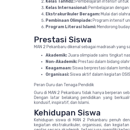
Kelas Tahfidz:
Pembelajaran intensif untuk 
Kelas Internasional:
Pembelajaran dengan k
Ekstrakurikuler Beragam:
Mulai dari olahra
Pembinaan Olimpiade:
Program intensif un
Program Literasi Islami:
Mendorong buday
Prestasi Siswa
MAN 2 Pekanbaru dikenal sebagai madrasah yang sa
Akademik:
Juara olimpiade sains tingkat nas
Non-Akademik:
Prestasi dalam bidang olahra
Keagamaan:
Siswa berprestasi dalam lomba 
Organisasi:
Siswa aktif dalam kegiatan OSIS,
Peran Guru dan Tenaga Pendidik
Guru di MAN 2 Pekanbaru tidak hanya berperan seb
Dengan latar belakang pendidikan yang berkua
kondusif, inspiratif, dan Islami.
Kehidupan Siswa
Kehidupan siswa di MAN 2 Pekanbaru penuh dengan
kegiatan ekstrakurikuler, organisasi, dan kegiat
cerdas secara akademik, tetapi juga memiliki keteram