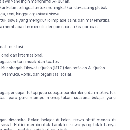
siswa yang ingin menghafal Al-Qur’an.
urikulum bilingual untuk meningkatkan daya saing global.
ga, seni, hingga organisasi siswa.
tuk siswa yang mengikuti olimpiade sains dan matematika.
a membaca dan menulis dengan nuansa keagamaan.
rat prestasi.
ional dan internasional.
ga, seni tari, musik, dan teater.
Musabaqah Tilawatil Qur’an (MTQ) dan hafalan Al-Qur’an.
 Pramuka, Rohis, dan organisasi sosial.
agai pengajar, tetapi juga sebagai pembimbing dan motivator.
litas, para guru mampu menciptakan suasana belajar yang
 dinamika. Selain belajar di kelas, siswa aktif mengikuti
an sosial. Hal ini membentuk karakter siswa yang tidak hanya
pilan sosial dan spiritual yang baik.