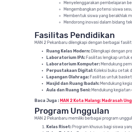
Menyelenggarakan pembelajaran berk
Mengembangkan potensi siswa sesua
Membentuk siswa yang berakhlak m
Mendorong inovasi dalam bidang tekn
Fasilitas Pendidikan
MAN 2 Pekanbaru dilengkapi dengan berbagai fasili
Ruang Kelas Modern:
Dilengkapi dengan proy
Laboratorium IPA:
Fasilitas lengkap untuk e
Laboratorium Komputer:
Mendukung pembe
Perpustakaan Digital:
Koleksi buku cetak 
Lapangan Olahraga:
Fasilitas untuk basket, 
Masjid dan Ruang Ibadah:
Mendukung kegia
Aula dan Ruang Seni:
Mendukung kegiatan e
Baca Juga :
MAN 2 Kota Malang: Madrasah Ung
Program Unggulan
MAN 2 Pekanbaru memiliki berbagai program unggul
Kelas Riset:
Program khusus bagi siswa yang