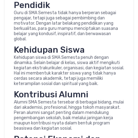
Pendidik
Guru di SMA Semesta tidak hanya berperan sebagai
pengajar, tetapi juga sebagai pembimbing dan
motivator. Dengan latar belakang pendidikan yang
berkualitas, para guru mampu menciptakan suasana
belajar yang kondusif, inspiratif, dan berwawasan
global.
Kehidupan Siswa
Kehidupan siswa di SMA Semesta penuh dengan
dinamika. Selain belajar di kelas, siswa aktif mengikuti
kegiatan ekstrakurikuler, organisasi, dan kegiatan sosial.
Hal ini membentuk karakter siswa yang tidak hanya
cerdas secara akademik, tetapi juga memiliki
keterampilan sosial dan spiritual yang baik.
Kontribusi Alumni
Alumni SMA Semesta tersebar di berbagai bidang, mulai
dari akademisi, profesional, hingga tokoh masyarakat.
Peran alumni sangat penting dalam mendukung
pengembangan sekolah, baik melalui jaringan kerja
maupun kontribusi nyata dalam bentuk program
beasiswa dan kegiatan sosial.