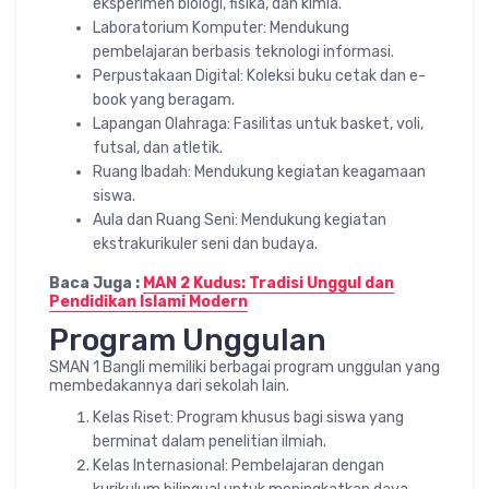
eksperimen biologi, fisika, dan kimia.
Laboratorium Komputer: Mendukung
pembelajaran berbasis teknologi informasi.
Perpustakaan Digital: Koleksi buku cetak dan e-
book yang beragam.
Lapangan Olahraga: Fasilitas untuk basket, voli,
futsal, dan atletik.
Ruang Ibadah: Mendukung kegiatan keagamaan
siswa.
Aula dan Ruang Seni: Mendukung kegiatan
ekstrakurikuler seni dan budaya.
Baca Juga :
MAN 2 Kudus: Tradisi Unggul dan
Pendidikan Islami Modern
Program Unggulan
SMAN 1 Bangli memiliki berbagai program unggulan yang
membedakannya dari sekolah lain.
Kelas Riset: Program khusus bagi siswa yang
berminat dalam penelitian ilmiah.
Kelas Internasional: Pembelajaran dengan