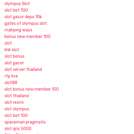
olympus Slot
slot bet 100
slot gacor depo 10k
gates of olympus slot
mahjong ways
bonus new member 100
slot
link slot
slot bonus
slot gacor
slot server thailand
rtp live
slot88
slot bonus new member 100
slot thailand
slot resmi
slot olympus
slot bet 100
spaceman pragmatic
slot qris 5000