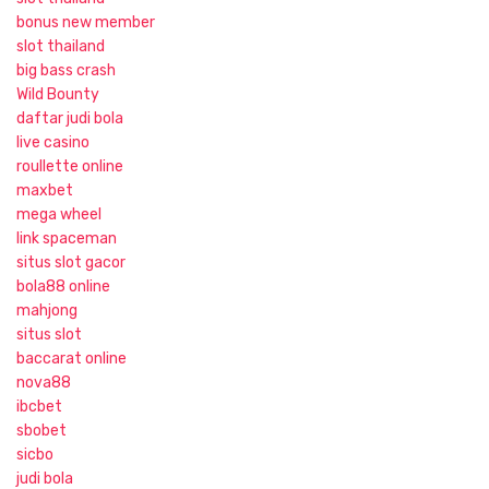
bonus new member
slot thailand
big bass crash
Wild Bounty
daftar judi bola
live casino
roullette online
maxbet
mega wheel
link spaceman
situs slot gacor
bola88 online
mahjong
situs slot
baccarat online
nova88
ibcbet
sbobet
sicbo
judi bola