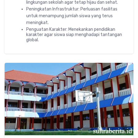
lingkungan sekolah agar tetap hijau dan sehat.
Peningkatan Infrastruktur: Perluasan fasilitas
untuk menampung jumlah siswa yang terus
meningkat.
Penguatan Karakter: Menekankan pendidikan
karakter agar siswa siap menghadapi tantangan
global.