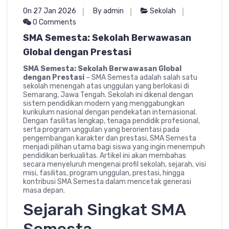
On 27 Jan 2026
By admin
Sekolah
0 Comments
SMA Semesta: Sekolah Berwawasan
Global dengan Prestasi
SMA Semesta: Sekolah Berwawasan Global
dengan Prestasi
– SMA Semesta adalah salah satu
sekolah menengah atas unggulan yang berlokasi di
Semarang, Jawa Tengah. Sekolah ini dikenal dengan
sistem pendidikan modern yang menggabungkan
kurikulum nasional dengan pendekatan internasional.
Dengan fasilitas lengkap, tenaga pendidik profesional,
serta program unggulan yang berorientasi pada
pengembangan karakter dan prestasi, SMA Semesta
menjadi pilihan utama bagi siswa yang ingin menempuh
pendidikan berkualitas. Artikel ini akan membahas
secara menyeluruh mengenai profil sekolah, sejarah, visi
misi, fasilitas, program unggulan, prestasi, hingga
kontribusi SMA Semesta dalam mencetak generasi
masa depan.
Sejarah Singkat SMA