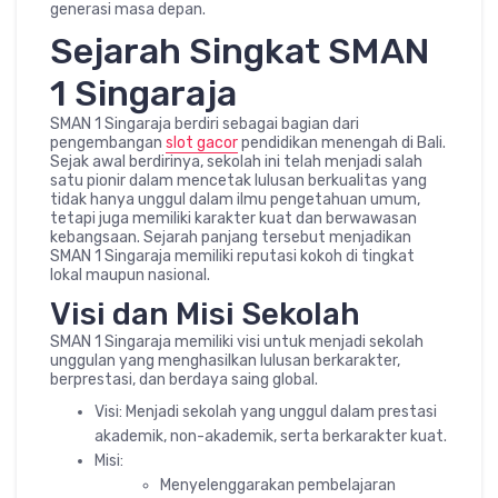
generasi masa depan.
Sejarah Singkat SMAN
1 Singaraja
SMAN 1 Singaraja berdiri sebagai bagian dari
pengembangan
slot gacor
pendidikan menengah di Bali.
Sejak awal berdirinya, sekolah ini telah menjadi salah
satu pionir dalam mencetak lulusan berkualitas yang
tidak hanya unggul dalam ilmu pengetahuan umum,
tetapi juga memiliki karakter kuat dan berwawasan
kebangsaan. Sejarah panjang tersebut menjadikan
SMAN 1 Singaraja memiliki reputasi kokoh di tingkat
lokal maupun nasional.
Visi dan Misi Sekolah
SMAN 1 Singaraja memiliki visi untuk menjadi sekolah
unggulan yang menghasilkan lulusan berkarakter,
berprestasi, dan berdaya saing global.
Visi: Menjadi sekolah yang unggul dalam prestasi
akademik, non-akademik, serta berkarakter kuat.
Misi:
Menyelenggarakan pembelajaran