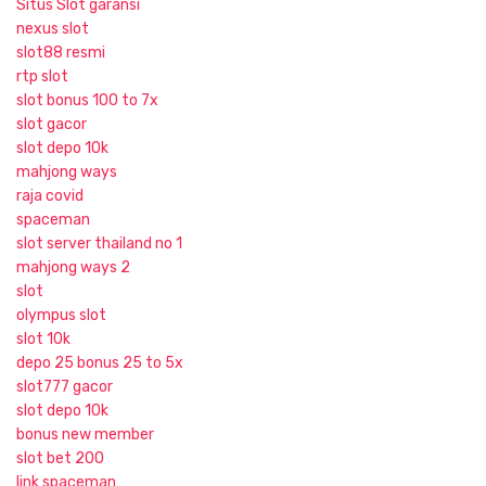
Situs Slot garansi
nexus slot
slot88 resmi
rtp slot
slot bonus 100 to 7x
slot gacor
slot depo 10k
mahjong ways
raja covid
spaceman
slot server thailand no 1
mahjong ways 2
slot
olympus slot
slot 10k
depo 25 bonus 25 to 5x
slot777 gacor
slot depo 10k
bonus new member
slot bet 200
link spaceman