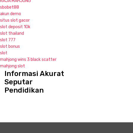
RAJA MAHJONG
sbobet88
akun demo
situs slot gacor
slot deposit 10k
slot thailand
slot 777
slot bonus
slot
mahjong wins 3 black scatter
mahjong slot
Informasi Akurat
S
k
Seputar
i
Pendidikan
p
t
o
c
o
n
t