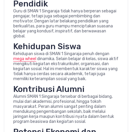
Pendidik
Guru di SMAN 1 Singaraja tidak hanya berperan sebagai
pengajar, tetapi juga sebagai pembimbing dan
motivator. Dengan latar belakang pendidikan yang
berkualitas, para guru mampu menciptakan suasana
belajar yang kondusif, inspiratif, dan berwawasan
global.
Kehidupan Siswa
Kehidupan siswa di SMAN 1 Singaraja penuh dengan
mega wheel
dinamika. Selain belajar di kelas, siswa aktif
mengikuti kegiatan ekstrakurikuler, organisasi, dan
kegiatan sosial. Hal ini membentuk karakter siswa yang
tidak hanya cerdas secara akademik, tetapi juga
memiliki keterampilan sosial yang baik.
Kontribusi Alumni
Alumni SMAN 1 Singaraja tersebar di berbagai bidang,
mulai dari akademisi, profesional, hingga tokoh
masyarakat. Peran alumni sangat penting dalam
mendukung pengembangan sekolah, baik melalui
jaringan kerja maupun kontribusi nyata dalam bentuk
program beasiswa dan kegiatan sosial.
Potensi Ekonomi dan