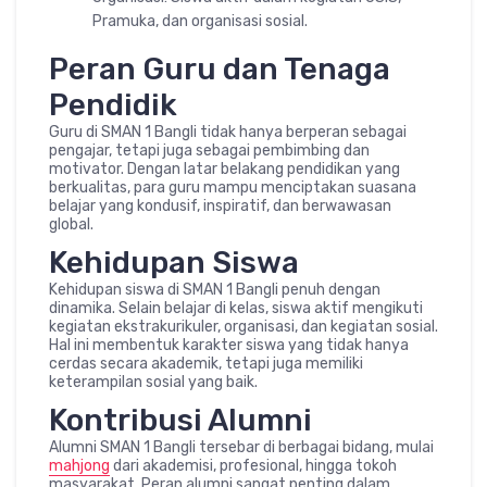
Pramuka, dan organisasi sosial.
Peran Guru dan Tenaga
Pendidik
Guru di SMAN 1 Bangli tidak hanya berperan sebagai
pengajar, tetapi juga sebagai pembimbing dan
motivator. Dengan latar belakang pendidikan yang
berkualitas, para guru mampu menciptakan suasana
belajar yang kondusif, inspiratif, dan berwawasan
global.
Kehidupan Siswa
Kehidupan siswa di SMAN 1 Bangli penuh dengan
dinamika. Selain belajar di kelas, siswa aktif mengikuti
kegiatan ekstrakurikuler, organisasi, dan kegiatan sosial.
Hal ini membentuk karakter siswa yang tidak hanya
cerdas secara akademik, tetapi juga memiliki
keterampilan sosial yang baik.
Kontribusi Alumni
Alumni SMAN 1 Bangli tersebar di berbagai bidang, mulai
mahjong
dari akademisi, profesional, hingga tokoh
masyarakat. Peran alumni sangat penting dalam