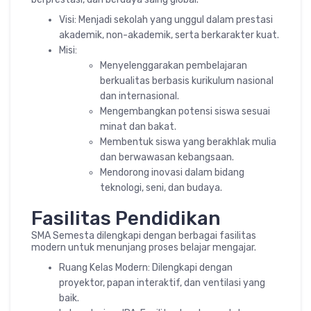
Visi: Menjadi sekolah yang unggul dalam prestasi
akademik, non-akademik, serta berkarakter kuat.
Misi:
Menyelenggarakan pembelajaran
berkualitas berbasis kurikulum nasional
dan internasional.
Mengembangkan potensi siswa sesuai
minat dan bakat.
Membentuk siswa yang berakhlak mulia
dan berwawasan kebangsaan.
Mendorong inovasi dalam bidang
teknologi, seni, dan budaya.
Fasilitas Pendidikan
SMA Semesta dilengkapi dengan berbagai fasilitas
modern untuk menunjang proses belajar mengajar.
Ruang Kelas Modern: Dilengkapi dengan
proyektor, papan interaktif, dan ventilasi yang
baik.