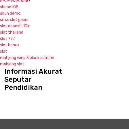
RAJA MAHJONG
sbobet88
akun demo
situs slot gacor
slot deposit 10k
slot thailand
slot 777
slot bonus
slot
mahjong wins 3 black scatter
mahjong slot
Informasi Akurat
S
k
Seputar
i
Pendidikan
p
t
o
c
o
n
t