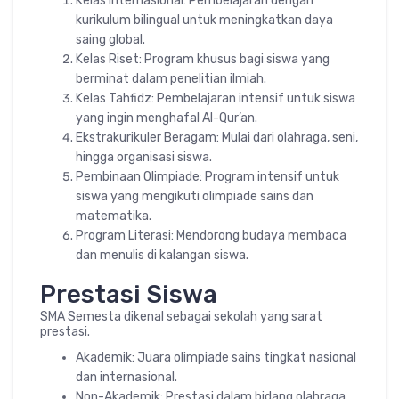
Kelas Internasional: Pembelajaran dengan
kurikulum bilingual untuk meningkatkan daya
saing global.
Kelas Riset: Program khusus bagi siswa yang
berminat dalam penelitian ilmiah.
Kelas Tahfidz: Pembelajaran intensif untuk siswa
yang ingin menghafal Al-Qur’an.
Ekstrakurikuler Beragam: Mulai dari olahraga, seni,
hingga organisasi siswa.
Pembinaan Olimpiade: Program intensif untuk
siswa yang mengikuti olimpiade sains dan
matematika.
Program Literasi: Mendorong budaya membaca
dan menulis di kalangan siswa.
Prestasi Siswa
SMA Semesta dikenal sebagai sekolah yang sarat
prestasi.
Akademik: Juara olimpiade sains tingkat nasional
dan internasional.
Non-Akademik: Prestasi dalam bidang olahraga,