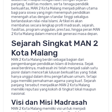
panjang, fasilitas modern, serta tenaga pendidik
berkualitas, MAN 2 Kota Malang menjadi pilihan utama
bagi para siswa yang ingin menempuh pendidikan
menengah atas dengan standar tinggi sekaligus
berlandaskan nilai-nilai Islami. Artikel ini akan
membahas secara lengkap profil madrasah, sejarah,
fasilitas, program unggulan, prestasi, hingga peran MAN
2 Kota Malang dalam mencetak generasi masa depan.
Sejarah Singkat MAN 2
Kota Malang
MAN 2 Kota Malang berdiri sebagai bagian dari
pengembangan pendidikan Islam di Indonesia. Sejak
awal berdirinya, madrasah ini telah menjadi salah satu
pionir dalam mencetak lulusan berkualitas yang tidak
hanya unggul dalam ilmu pengetahuan umum, tetapi
juga memiliki pemahaman agama yang kuat. Sejarah
panjang tersebut menjadikan MAN 2 Kota Malang
memiliki reputasi yang kokoh di tingkat lokal maupun
nasional.
Visi dan Misi Madrasah
MAN 2 Kota Malang memiliki visi untuk menjadi