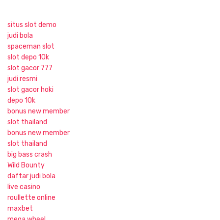
situs slot demo
judi bola
spaceman slot
slot depo 10k
slot gacor 777
judi resmi
slot gacor hoki
depo 10k
bonus new member
slot thailand
bonus new member
slot thailand
big bass crash
Wild Bounty
daftar judi bola
live casino
roullette online
maxbet
mega wheel