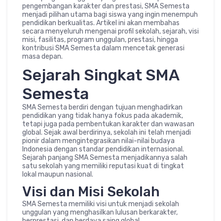
pengembangan karakter dan prestasi, SMA Semesta
menjadi pilihan utama bagi siswa yang ingin menempuh
pendidikan berkualitas. Artikel ini akan membahas
secara menyeluruh mengenai profil sekolah, sejarah, visi
misi, fasilitas, program unggulan, prestasi, hingga
kontribusi SMA Semesta dalam mencetak generasi
masa depan.
Sejarah Singkat SMA
Semesta
SMA Semesta berdiri dengan tujuan menghadirkan
pendidikan yang tidak hanya fokus pada akademik,
tetapi juga pada pembentukan karakter dan wawasan
global. Sejak awal berdirinya, sekolah ini telah menjadi
pionir dalam mengintegrasikan nilai-nilai budaya
Indonesia dengan standar pendidikan internasional.
Sejarah panjang SMA Semesta menjadikannya salah
satu sekolah yang memiliki reputasi kuat di tingkat
lokal maupun nasional.
Visi dan Misi Sekolah
SMA Semesta memiliki visi untuk menjadi sekolah
unggulan yang menghasilkan lulusan berkarakter,
berprestasi, dan berdaya saing global.