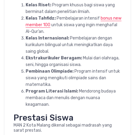
Kelas Riset:
Program khusus bagi siswa yang
berminat dalam penelitian ilmiah.
Kelas Tahfidz:
Pembelajaran intensif
bonus new
member 100
untuk siswa yang ingin menghafal
Al-Qur’an.
Kelas Internasional:
Pembelajaran dengan
kurikulum bilingual untuk meningkatkan daya
saing global.
Ekstrakurikuler Beragam:
Mulai dari olahraga,
seni, hingga organisasi siswa.
Pembinaan Olimpiade:
Program intensif untuk
siswa yang mengikuti olimpiade sains dan
matematika.
Program Literasi Islami:
Mendorong budaya
membaca dan menulis dengan nuansa
keagamaan.
Prestasi Siswa
MAN 2 Kota Malang dikenal sebagai madrasah yang
sarat prestasi.