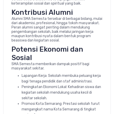
keterampilan sosial dan spiritual yang baik.
Kontribusi Alumni
Alumni SMA Semesta tersebar di berbagai bidang, mulai
dari akademisi, profesional, hingga tokoh masyarakat.
Peran alumni sangat penting dalam mendukung
pengembangan sekolah, baik melalui jaringan kerja
maupun kontribusi nyata dalam bentuk program
beasiswa dan kegiatan sosial.
Potensi Ekonomi dan
Sosial
SMA Semesta memberikan dampak positif bagi
masyarakat sekitar.
Lapangan Kerja: Sekolah membuka peluang kerja
bagi tenaga pendidik dan staf administrasi.
Peningkatan Ekonomi Lokal: Kehadiran siswa dan
kegiatan sekolah mendukung usaha kecil di
sekitar sekolah.
Promosi Kota Semarang: Prestasi sekolah turut
mengangkat nama Kota Semarang di tingkat