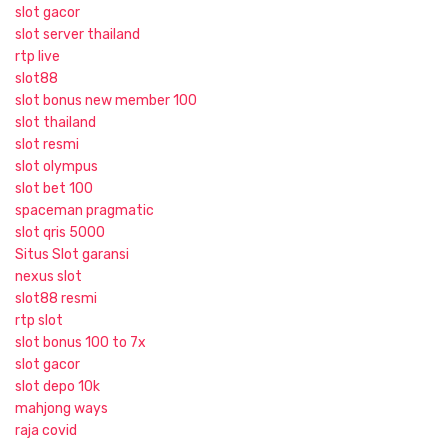
slot gacor
slot server thailand
rtp live
slot88
slot bonus new member 100
slot thailand
slot resmi
slot olympus
slot bet 100
spaceman pragmatic
slot qris 5000
Situs Slot garansi
nexus slot
slot88 resmi
rtp slot
slot bonus 100 to 7x
slot gacor
slot depo 10k
mahjong ways
raja covid