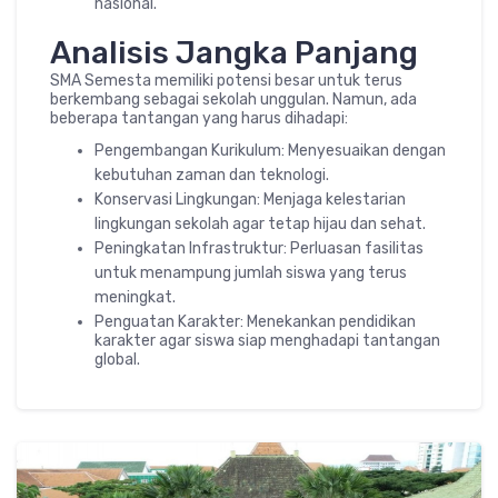
nasional.
Analisis Jangka Panjang
SMA Semesta memiliki potensi besar untuk terus
berkembang sebagai sekolah unggulan. Namun, ada
beberapa tantangan yang harus dihadapi:
Pengembangan Kurikulum: Menyesuaikan dengan
kebutuhan zaman dan teknologi.
Konservasi Lingkungan: Menjaga kelestarian
lingkungan sekolah agar tetap hijau dan sehat.
Peningkatan Infrastruktur: Perluasan fasilitas
untuk menampung jumlah siswa yang terus
meningkat.
Penguatan Karakter: Menekankan pendidikan
karakter agar siswa siap menghadapi tantangan
global.