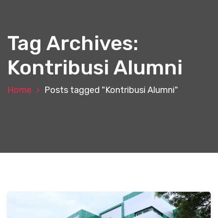
e
n
t
Tag Archives:
Kontribusi Alumni
Home
Posts tagged "Kontribusi Alumni"