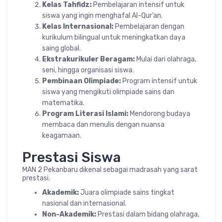
Kelas Tahfidz:
Pembelajaran intensif untuk
siswa yang ingin menghafal Al-Qur’an.
Kelas Internasional:
Pembelajaran dengan
kurikulum bilingual untuk meningkatkan daya
saing global.
Ekstrakurikuler Beragam:
Mulai dari olahraga,
seni, hingga organisasi siswa.
Pembinaan Olimpiade:
Program intensif untuk
siswa yang mengikuti olimpiade sains dan
matematika.
Program Literasi Islami:
Mendorong budaya
membaca dan menulis dengan nuansa
keagamaan.
Prestasi Siswa
MAN 2 Pekanbaru dikenal sebagai madrasah yang sarat
prestasi.
Akademik:
Juara olimpiade sains tingkat
nasional dan internasional.
Non-Akademik:
Prestasi dalam bidang olahraga,