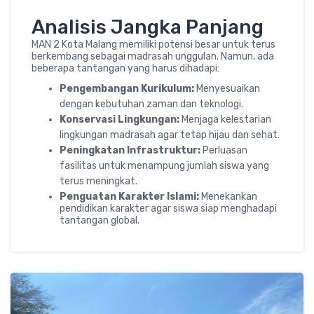
Analisis Jangka Panjang
MAN 2 Kota Malang memiliki potensi besar untuk terus
berkembang sebagai madrasah unggulan. Namun, ada
beberapa tantangan yang harus dihadapi:
Pengembangan Kurikulum:
Menyesuaikan
dengan kebutuhan zaman dan teknologi.
Konservasi Lingkungan:
Menjaga kelestarian
lingkungan madrasah agar tetap hijau dan sehat.
Peningkatan Infrastruktur:
Perluasan
fasilitas untuk menampung jumlah siswa yang
terus meningkat.
Penguatan Karakter Islami:
Menekankan
pendidikan karakter agar siswa siap menghadapi
tantangan global.