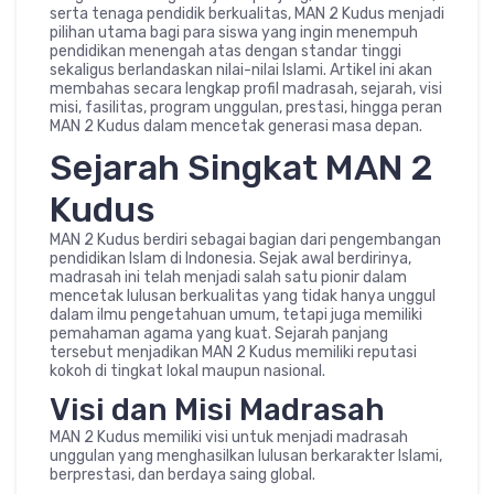
serta tenaga pendidik berkualitas, MAN 2 Kudus menjadi
pilihan utama bagi para siswa yang ingin menempuh
pendidikan menengah atas dengan standar tinggi
sekaligus berlandaskan nilai-nilai Islami. Artikel ini akan
membahas secara lengkap profil madrasah, sejarah, visi
misi, fasilitas, program unggulan, prestasi, hingga peran
MAN 2 Kudus dalam mencetak generasi masa depan.
Sejarah Singkat MAN 2
Kudus
MAN 2 Kudus berdiri sebagai bagian dari pengembangan
pendidikan Islam di Indonesia. Sejak awal berdirinya,
madrasah ini telah menjadi salah satu pionir dalam
mencetak lulusan berkualitas yang tidak hanya unggul
dalam ilmu pengetahuan umum, tetapi juga memiliki
pemahaman agama yang kuat. Sejarah panjang
tersebut menjadikan MAN 2 Kudus memiliki reputasi
kokoh di tingkat lokal maupun nasional.
Visi dan Misi Madrasah
MAN 2 Kudus memiliki visi untuk menjadi madrasah
unggulan yang menghasilkan lulusan berkarakter Islami,
berprestasi, dan berdaya saing global.