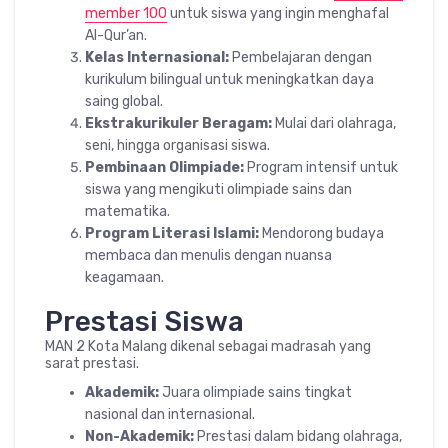
member 100
untuk siswa yang ingin menghafal
Al-Qur’an.
Kelas Internasional:
Pembelajaran dengan
kurikulum bilingual untuk meningkatkan daya
saing global.
Ekstrakurikuler Beragam:
Mulai dari olahraga,
seni, hingga organisasi siswa.
Pembinaan Olimpiade:
Program intensif untuk
siswa yang mengikuti olimpiade sains dan
matematika.
Program Literasi Islami:
Mendorong budaya
membaca dan menulis dengan nuansa
keagamaan.
Prestasi Siswa
MAN 2 Kota Malang dikenal sebagai madrasah yang
sarat prestasi.
Akademik:
Juara olimpiade sains tingkat
nasional dan internasional.
Non-Akademik:
Prestasi dalam bidang olahraga,