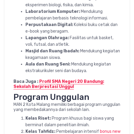
eksperimen biologi, fisika, dan kimia.
Laboratorium Komputer:
Mendukung
pembelajaran berbasis teknologi informasi.
Perpustakaan Digital:
Koleksi buku cetak dan
e-book yang beragam.
Lapangan Olahraga:
Fasilitas untuk basket,
voli, futsal, dan atletik.
Masjid dan Ruang Ibadah:
Mendukung kegiatan
keagamaan siswa.
Aula dan Ruang Seni:
Mendukung kegiatan
ekstrakurikuler seni dan budaya.
Baca Juga :
Profil SMA Negeri 20 Bandung:
Sekolah Berprestasi Unggul
Program Unggulan
MAN 2 Kota Malang memiliki berbagai program unggulan
yang membedakannya dari sekolah lain.
Kelas Riset:
Program khusus bagi siswa yang
berminat dalam penelitian ilmiah.
Kelas Tahfidz:
Pembelajaran intensif
bonus new