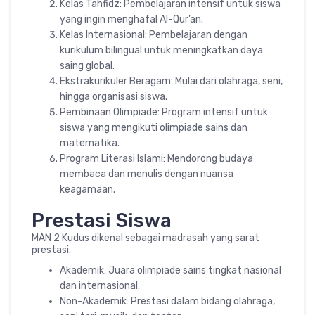
Kelas Tahfidz: Pembelajaran intensif untuk siswa
yang ingin menghafal Al-Qur’an.
Kelas Internasional: Pembelajaran dengan
kurikulum bilingual untuk meningkatkan daya
saing global.
Ekstrakurikuler Beragam: Mulai dari olahraga, seni,
hingga organisasi siswa.
Pembinaan Olimpiade: Program intensif untuk
siswa yang mengikuti olimpiade sains dan
matematika.
Program Literasi Islami: Mendorong budaya
membaca dan menulis dengan nuansa
keagamaan.
Prestasi Siswa
MAN 2 Kudus dikenal sebagai madrasah yang sarat
prestasi.
Akademik: Juara olimpiade sains tingkat nasional
dan internasional.
Non-Akademik: Prestasi dalam bidang olahraga,